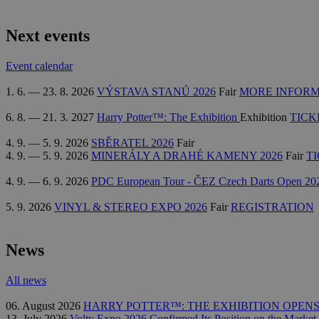
Next events
Event calendar
1. 6. — 23. 8. 2026
VÝSTAVA STANŮ 2026
Fair
MORE INFOR
6. 8. — 21. 3. 2027
Harry Potter™: The Exhibition
Exhibition
TICK
4. 9. — 5. 9. 2026
SBĚRATEL 2026
Fair
4. 9. — 5. 9. 2026
MINERÁLY A DRAHÉ KAMENY 2026
Fair
T
4. 9. — 6. 9. 2026
PDC European Tour - ČEZ Czech Darts Open 20
5. 9. 2026
VINYL & STEREO EXPO 2026
Fair
REGISTRATION
News
All news
06. August 2026
HARRY POTTER™: THE EXHIBITION OPENS
13. July 2026
Volty Expo 2026 Confirmed Its Position on the Market.