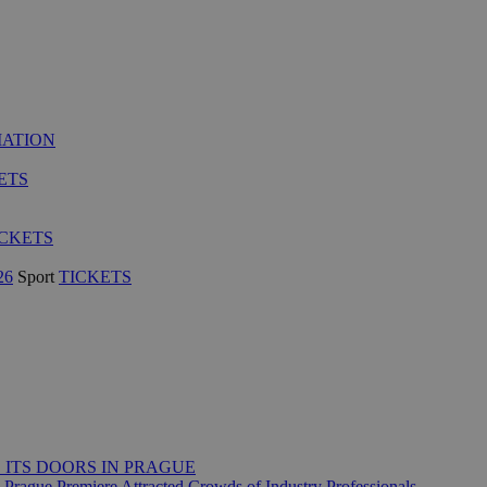
MATION
ETS
ICKETS
26
Sport
TICKETS
 ITS DOORS IN PRAGUE
 Prague Premiere Attracted Crowds of Industry Professionals