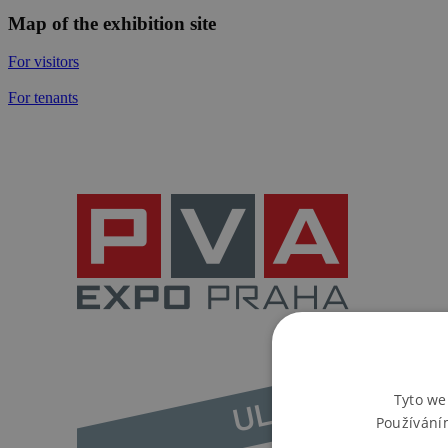
Map of the exhibition site
For visitors
For tenants
Tyto we
Používání