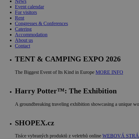
News
Event calendar
For visitors
Rent
Congresses & Conferences
Catering
Accommodation
About us
Contact
TENT & CAMPING EXPO 2026
The Biggest Event of Its Kind in Europe
MORE INFO
Harry Potter™: The Exhibition
A groundbreaking traveling exhibition showcasing a unique w
SHOPEX.cz
Tisíce vybraných produktů z veletrhů online
WEBOVÁ STR