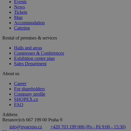
Events
News
Tickets
Map
Accommodation
Catering
Rental of premises & services
Halls and areas
Congresses & Conferences
Exhibition center plan
Sales Department
About us
Career
For shareholders
Company profile
SHOPEX.cz
FAQ
Address
Beranových 667
199 00 Praha 9
info@pvaexpo.cz
+420 703 199 006 (Po - Pá 9:00 - 15:30)