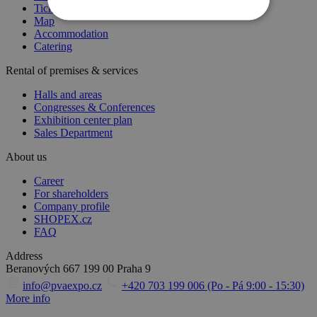
Tickets
Map
Accommodation
Catering
Rental of premises & services
Halls and areas
Congresses & Conferences
Exhibition center plan
Sales Department
About us
Career
For shareholders
Company profile
SHOPEX.cz
FAQ
Address
Beranových 667
199 00 Praha 9
info@pvaexpo.cz
+420 703 199 006 (Po - Pá 9:00 - 15:30)
More info