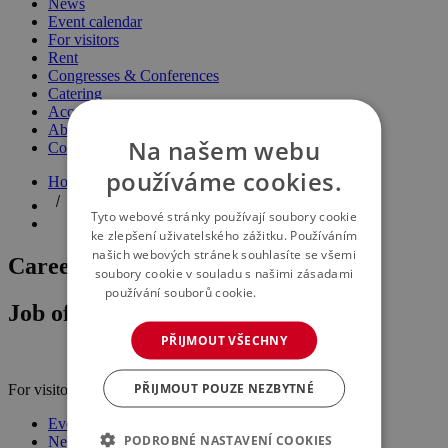
News
Event calendar
For visitors
Rent
Congresses & Conferences
Catering
Accommodation
About us
Na našem webu
Contact
používáme cookies.
Home page
Tyto webové stránky používají soubory cookie
ke zlepšení uživatelského zážitku. Používáním
našich webových stránek souhlasíte se všemi
Career
soubory cookie v souladu s našimi zásadami
používání souborů cookie.
Více informací
Job offers
PŘIJMOUT VŠECHNY
PŘIJMOUT POUZE NEZBYTNÉ
For visitors
Events
PODROBNÉ NASTAVENÍ COOKIES
News