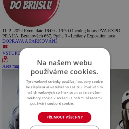
11. 2. 2022
Event date
18:00 - 19:30
Opening hours
PVA EXPO
PRAHA, Beranových 667, Praha 9 - Letňany
Exposition area
DOPRAVA A PARKOVÁNÍ
VSTUPENKY
Na našem webu
Area map
používáme cookies.
Tyto webové stránky používají soubory cookie
ke zlepšení uživatelského zážitku. Používáním
našich webových stránek souhlasíte se všemi
soubory cookie v souladu s našimi zásadami
používání souborů cookie.
Více informací
PŘIJMOUT VŠECHNY