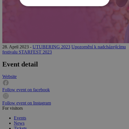
28. April 2023 -
UTUBERING 2023
Upozornění k nadcházejícímu
festivalu STARFEST 2023
Event detail
Website
Follow event on facebook
Follow event on Instagram
For visitors
Events
News
Tickets