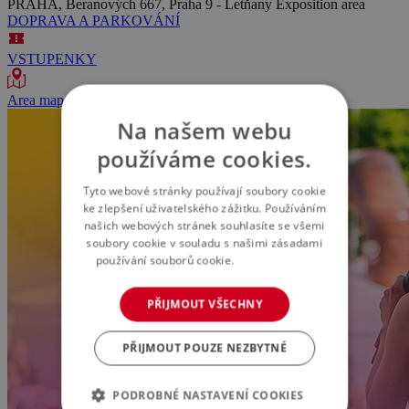
PRAHA, Beranových 667, Praha 9 - Letňany
Exposition area
DOPRAVA A PARKOVÁNÍ
VSTUPENKY
Area map
Na našem webu
používáme cookies.
Tyto webové stránky používají soubory cookie
ke zlepšení uživatelského zážitku. Používáním
našich webových stránek souhlasíte se všemi
soubory cookie v souladu s našimi zásadami
používání souborů cookie.
Více informací
PŘIJMOUT VŠECHNY
PŘIJMOUT POUZE NEZBYTNÉ
PODROBNÉ NASTAVENÍ COOKIES