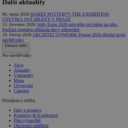
Další aktuality
06. srpna 2026
HARRY POTTER™: THE EXHIBITION
OTEVÍRÁ SVÉ BRÁNY V PRAZE
13. července 2026
Volty Expo 2026 potvrdilo své místo na trhu.
Pražská premiéra přilákala davy odborníků
18. června 2026
ARCHITECT@WORK Prague 2026 přivítal první
návštěvníky
Zobrazit další
Pro návštěvníky
Akce
Aktuality
Vstupenky
Mapa
Ubytování
Catering
Pronájem a služby
Haly a prostory
Kongresy & Konference
Plán výstaviště
Obchodní oddělení