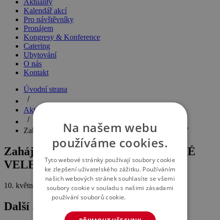
Aktuality
Kalendář akcí
Pro návštěvníky
Pronájem
Kongresy & Konference
Catering
Ubytování
O nás
Kontakt
Úvodní strana
Aktuality
Na našem webu
Zahájili jsme JARNÍ PRŮMYSLOVÉ VELETRHY
používáme cookies.
Zahájili jsme JARNÍ PRŮMYSLOVÉ
Tyto webové stránky používají soubory cookie
VELETRHY
ke zlepšení uživatelského zážitku. Používáním
našich webových stránek souhlasíte se všemi
10. května 2016
soubory cookie v souladu s našimi zásadami
používání souborů cookie.
Více informací
Další aktuality