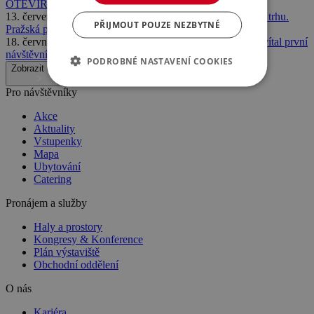
OTEVÍRÁ SVÉ BRÁNY V PRAZE
13. července 2026
Volty Expo 2026 potvrdilo své místo na trhu.
PŘIJMOUT POUZE NEZBYTNÉ
Pražská premiéra přilákala davy odborníků
18. června 2026
ARCHITECT@WORK Prague 2026 přivítal první
návštěvníky
PODROBNÉ NASTAVENÍ COOKIES
Zobrazit další
Pro návštěvníky
Akce
Aktuality
Vstupenky
Mapa
Ubytování
Catering
Pronájem a služby
Haly a prostory
Kongresy & Konference
Plán výstaviště
Obchodní oddělení
O nás
Kariéra