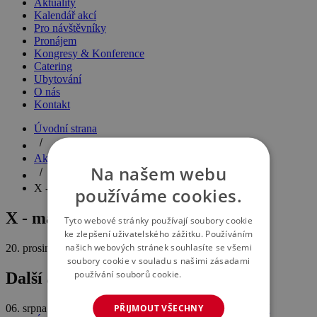
Aktuality
Kalendář akcí
Pro návštěvníky
Pronájem
Kongresy & Konference
Catering
Ubytování
O nás
Kontakt
Úvodní strana
Aktuality
Na našem webu
X - massacre
používáme cookies.
X - massacre
Tyto webové stránky používají soubory cookie
ke zlepšení uživatelského zážitku. Používáním
našich webových stránek souhlasíte se všemi
20. prosince 2019
soubory cookie v souladu s našimi zásadami
používání souborů cookie.
Více informací
Další aktuality
PŘIJMOUT VŠECHNY
06. srpna 2026
HARRY POTTER™: THE EXHIBITION