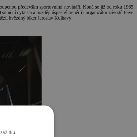
toupenou především sportovními novináři. Koná se již od roku 1965.
l silniční cyklista a později úspěšný trenér či organizátor závodů Pavel
vítězil hvězdný biker Jaroslav Kulhavý.
zážitku.