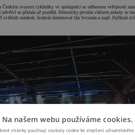
na Českým svazem cyklistiky ve spolupráci se odbornou veřejností zas
í odvětví se přidala až později. Historicky prvním vítězem ankety se sta
teří zvítězili osmkrát, šestkrát dominoval Ján Svorada a např. čtyřikrát z
Na našem webu používáme cookies.
bové stránky používají soubory cookie ke zlepšení uživatelského 