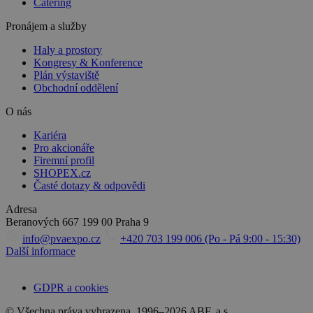
Catering
Pronájem a služby
Haly a prostory
Kongresy & Konference
Plán výstaviště
Obchodní oddělení
O nás
Kariéra
Pro akcionáře
Firemní profil
SHOPEX.cz
Časté dotazy & odpovědi
Adresa
Beranových 667
199 00 Praha 9
info@pvaexpo.cz
+420 703 199 006 (Po - Pá 9:00 - 15:30)
Další informace
GDPR a cookies
© Všechna práva vyhrazena. 1996–2026 ABF, a.s.