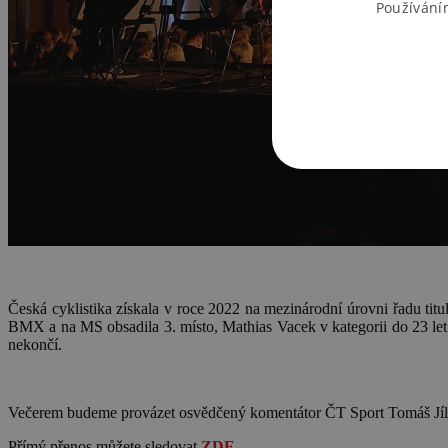
Používání
Česká cyklistika získala v roce 2022 na mezinárodní úrovni řadu titu
BMX a na MS obsadila 3. místo, Mathias Vacek v kategorii do 23 let
nekončí.
Večerem budeme provázet osvědčený komentátor ČT Sport Tomáš Jíl
Přímý přenos můžete sledovat
ZDE
.