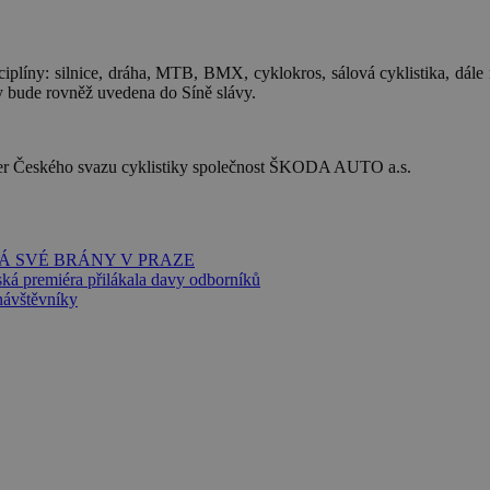
iplíny: silnice, dráha, MTB, BMX, cyklokros, sálová cyklistika, dále ne
ky bude rovněž uvedena do Síně slávy.
rtner Českého svazu cyklistiky společnost ŠKODA AUTO a.s.
Á SVÉ BRÁNY V PRAZE
ská premiéra přilákala davy odborníků
ávštěvníky