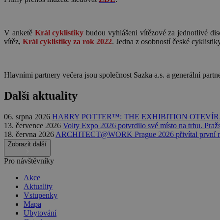
V anketě
Král cyklistiky
budou vyhlášeni vítězové za jednotlivé disc
vítěz,
Král cyklistiky za rok 2022
. Jedna z osobností české cyklisti
Hlavními partnery večera jsou společnost Sazka a.s. a generální pa
Další aktuality
06. srpna 2026
HARRY POTTER™: THE EXHIBITION OTEVÍR
13. července 2026
Volty Expo 2026 potvrdilo své místo na trhu. Praž
18. června 2026
ARCHITECT@WORK Prague 2026 přivítal první n
Zobrazit další
Pro návštěvníky
Akce
Aktuality
Vstupenky
Mapa
Ubytování