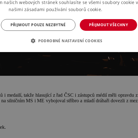
m našich webových stránek souhlasíte se všemi soubory cookie v
našimi zásadami používání souborů cookie.
Více informací
PŘIJMOUT POUZE NEZBYTNÉ
PŘIJMOUT VŠECHNY
PODROBNÉ NASTAVENÍ COOKIES
lů i medailí, takže hlasující z řad ČSC i zástupců médií měli opravdu z
 na silničním MS i ME vybojoval stříbro a mladí dráhaři dovezli z me
ek.