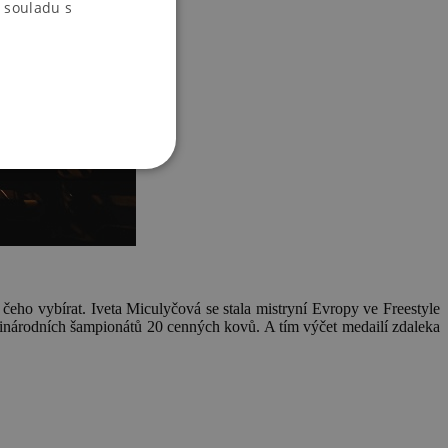
 souladu s
 čeho vybírat. Iveta Miculyčová se stala mistryní Evropy ve Freestyle
zinárodních šampionátů 20 cenných kovů. A tím výčet medailí zdaleka