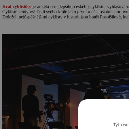
Král cyklistiky
je anketa o nejlepšího českého cyklistu, vyhlašová
Cyklisté tehdy vyhlásili svého krále jako první u nás, ostatní sportovn
Doležel, nejúspěšnějšími cyklisty v historii jsou bratři Pospíšilové, k
Tyto we