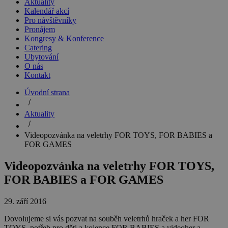
Aktuality
Kalendář akcí
Pro návštěvníky
Pronájem
Kongresy & Konference
Catering
Ubytování
O nás
Kontakt
Úvodní strana
Aktuality
Videopozvánka na veletrhy FOR TOYS, FOR BABIES a
FOR GAMES
Videopozvánka na veletrhy FOR TOYS,
FOR BABIES a FOR GAMES
29. září 2016
Dovolujeme si vás pozvat na souběh veletrhů hraček a her FOR
TOYS, potřeb pro děti a kojence FOR BABIES a videoher a