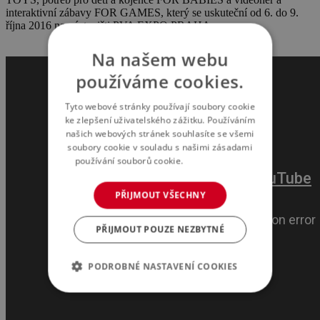
interaktivní zábavy FOR GAMES, který se uskuteční od 6. do 9.
října 2016 na výstavišti PVA EXPO PRAHA.
Na našem webu
používáme cookies.
Tyto webové stránky používají soubory cookie
ke zlepšení uživatelského zážitku. Používáním
našich webových stránek souhlasíte se všemi
soubory cookie v souladu s našimi zásadami
používání souborů cookie.
Více informací
PŘIJMOUT VŠECHNY
PŘIJMOUT POUZE NEZBYTNÉ
PODROBNÉ NASTAVENÍ COOKIES