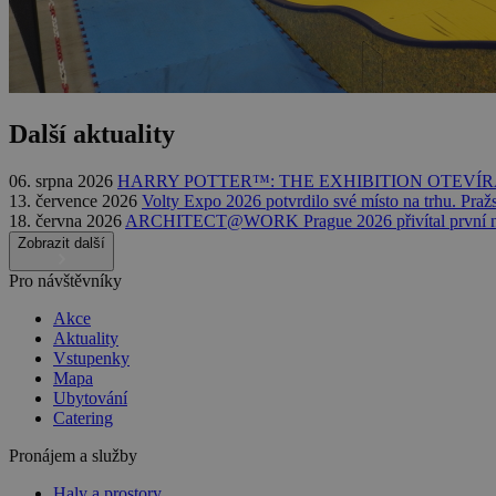
Další aktuality
06. srpna 2026
HARRY POTTER™: THE EXHIBITION OTEVÍR
13. července 2026
Volty Expo 2026 potvrdilo své místo na trhu. Praž
18. června 2026
ARCHITECT@WORK Prague 2026 přivítal první n
Zobrazit další
Pro návštěvníky
Akce
Aktuality
Vstupenky
Mapa
Ubytování
Catering
Pronájem a služby
Haly a prostory