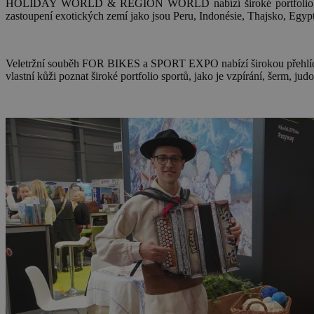
HOLIDAY WORLD & REGION WORLD nabízí široké portfolio tuzemský
zastoupení exotických zemí jako jsou Peru, Indonésie, Thajsko, Egyp
Veletržní souběh FOR BIKES a SPORT EXPO nabízí širokou přehlídk
vlastní kůži poznat široké portfolio sportů, jako je vzpírání, šerm, jud