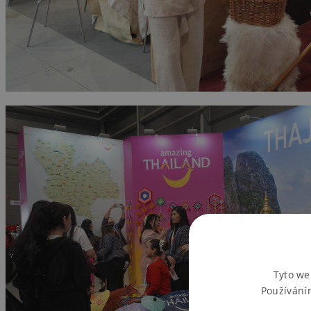
Tyto we
Používání