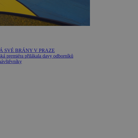
Á SVÉ BRÁNY V PRAZE
ská premiéra přilákala davy odborníků
ávštěvníky