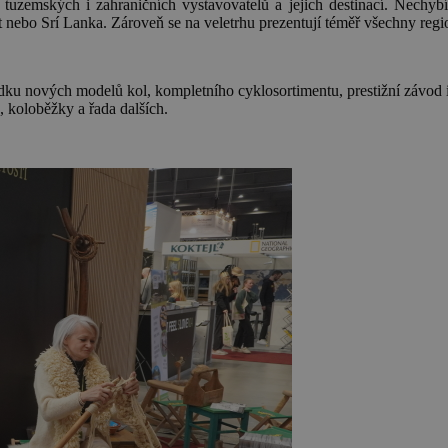
ch i zahraničních vystavovatelů a jejich destinací. Nechybí an
t nebo Srí Lanka. Zároveň se na veletrhu prezentují téměř všechny reg
u nových modelů kol, kompletního cyklosortimentu, prestižní závo
o, koloběžky a řada dalších.