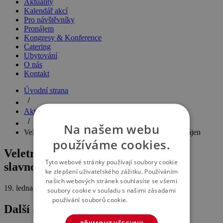
Aktuality
Kalendář akcí
Pro návštěvníky
Pronájem
Kongresy & Konference
Catering
Ubytování
O nás
Kontakt
Úvodní strana
Aktuality
Na našem webu
Veletrh FOR DECOR & HOME byl slavnostně zahájen
používáme cookies.
Veletrh FOR DECOR & HOME byl
Tyto webové stránky používají soubory cookie
slavnostně zahájen
ke zlepšení uživatelského zážitku. Používáním
našich webových stránek souhlasíte se všemi
19. ledna 2017
soubory cookie v souladu s našimi zásadami
používání souborů cookie.
Více informací
Další aktuality