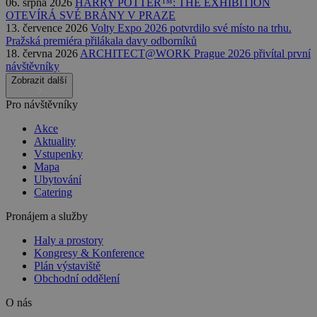
06. srpna 2026
HARRY POTTER™: THE EXHIBITION
OTEVÍRÁ SVÉ BRÁNY V PRAZE
13. července 2026
Volty Expo 2026 potvrdilo své místo na trhu.
Pražská premiéra přilákala davy odborníků
18. června 2026
ARCHITECT@WORK Prague 2026 přivítal první
návštěvníky
Zobrazit další
Pro návštěvníky
Akce
Aktuality
Vstupenky
Mapa
Ubytování
Catering
Pronájem a služby
Haly a prostory
Kongresy & Konference
Plán výstaviště
Obchodní oddělení
O nás