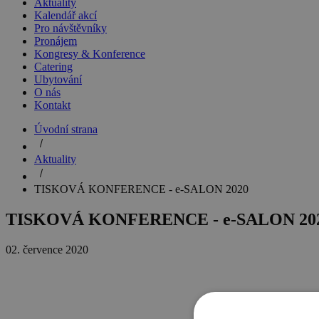
Aktuality
Kalendář akcí
Pro návštěvníky
Pronájem
Kongresy & Konference
Catering
Ubytování
O nás
Kontakt
Úvodní strana
Aktuality
TISKOVÁ KONFERENCE - e-SALON 2020
TISKOVÁ KONFERENCE - e-SALON 20
02. července 2020