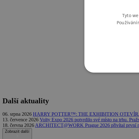
Tyto we
Používání
Další aktuality
06. srpna 2026
HARRY POTTER™: THE EXHIBITION OTEVÍR
13. července 2026
Volty Expo 2026 potvrdilo své místo na trhu. Praž
18. června 2026
ARCHITECT@WORK Prague 2026 přivítal první n
Zobrazit další