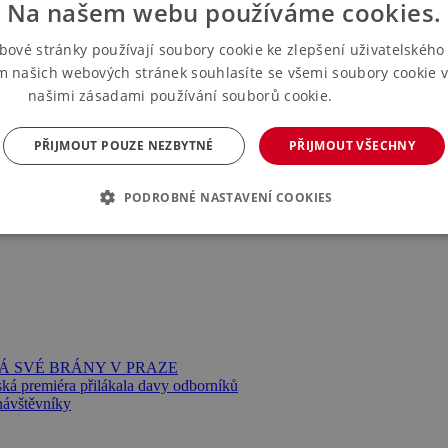
Na našem webu používáme cookies.
bové stránky používají soubory cookie ke zlepšení uživatelského 
m našich webových stránek souhlasíte se všemi soubory cookie v
našimi zásadami používání souborů cookie.
Více informací
PŘIJMOUT POUZE NEZBYTNÉ
PŘIJMOUT VŠECHNY
PODROBNÉ NASTAVENÍ COOKIES
Á SVÉ BRÁNY V PRAZE
ská premiéra přilákala davy odborníků
ávštěvníky