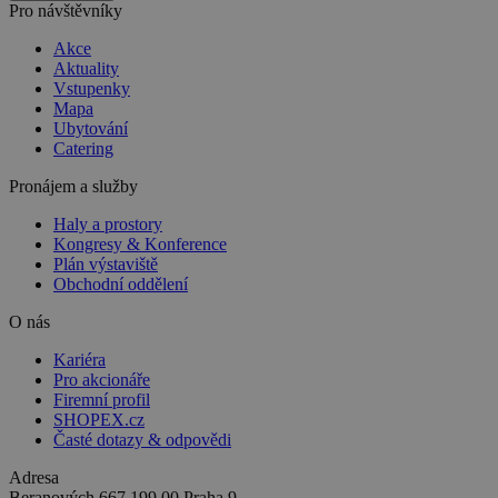
Pro návštěvníky
Akce
Aktuality
Vstupenky
Mapa
Ubytování
Catering
Pronájem a služby
Haly a prostory
Kongresy & Konference
Plán výstaviště
Obchodní oddělení
O nás
Kariéra
Pro akcionáře
Firemní profil
SHOPEX.cz
Časté dotazy & odpovědi
Adresa
Beranových 667
199 00 Praha 9