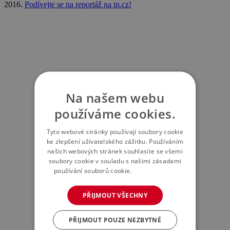
2016.
Podívejte se na reportáž na tn.cz!
Na našem webu
používáme cookies.
Tyto webové stránky používají soubory cookie
ke zlepšení uživatelského zážitku. Používáním
našich webových stránek souhlasíte se všemi
soubory cookie v souladu s našimi zásadami
používání souborů cookie.
Více informací
PŘIJMOUT VŠECHNY
PŘIJMOUT POUZE NEZBYTNÉ