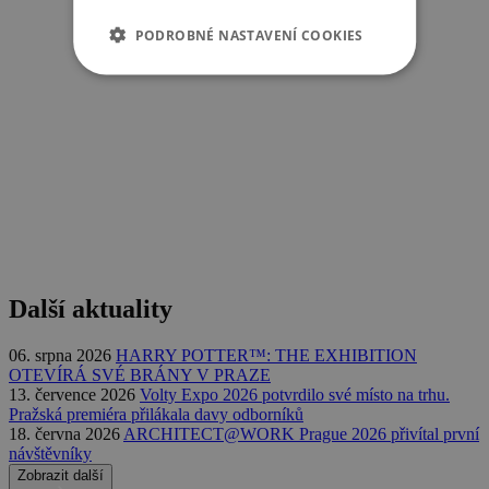
PODROBNÉ NASTAVENÍ COOKIES
Další aktuality
06. srpna 2026
HARRY POTTER™: THE EXHIBITION
OTEVÍRÁ SVÉ BRÁNY V PRAZE
13. července 2026
Volty Expo 2026 potvrdilo své místo na trhu.
Pražská premiéra přilákala davy odborníků
18. června 2026
ARCHITECT@WORK Prague 2026 přivítal první
návštěvníky
Zobrazit další