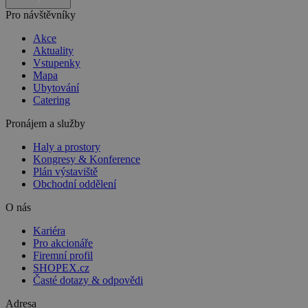
Pro návštěvníky
Akce
Aktuality
Vstupenky
Mapa
Ubytování
Catering
Pronájem a služby
Haly a prostory
Kongresy & Konference
Plán výstaviště
Obchodní oddělení
O nás
Kariéra
Pro akcionáře
Firemní profil
SHOPEX.cz
Časté dotazy & odpovědi
Adresa