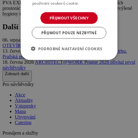
PVA EXPO PRAHA. Povinnost nosit respirátory ve vnitřních
používání souborů cookie.
Více informací
prostorách zůstává zachována. Nadále doporučujeme dbát zvýšené
hygieny rukou a dodržování rozestupů 1,5 m.
PŘIJMOUT VŠECHNY
Další aktuality
PŘIJMOUT POUZE NEZBYTNÉ
06. srpna 2026
HARRY POTTER™: THE EXHIBITION
OTEVÍRÁ SVÉ BRÁNY V PRAZE
PODROBNÉ NASTAVENÍ COOKIES
13. července 2026
Volty Expo 2026 potvrdilo své místo na trhu.
Pražská premiéra přilákala davy odborníků
18. června 2026
ARCHITECT@WORK Prague 2026 přivítal první
návštěvníky
Zobrazit další
Pro návštěvníky
Akce
Aktuality
Vstupenky
Mapa
Ubytování
Catering
Pronájem a služby