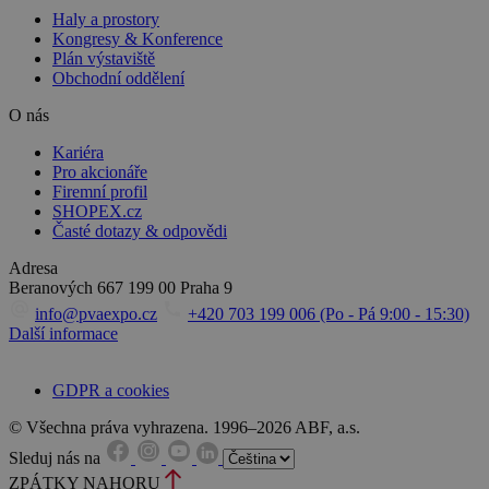
Haly a prostory
Kongresy & Konference
Plán výstaviště
Obchodní oddělení
O nás
Kariéra
Pro akcionáře
Firemní profil
SHOPEX.cz
Časté dotazy & odpovědi
Adresa
Beranových 667
199 00 Praha 9
info@pvaexpo.cz
+420 703 199 006 (Po - Pá 9:00 - 15:30)
Další informace
GDPR a cookies
© Všechna práva vyhrazena. 1996–2026 ABF, a.s.
Sleduj nás na
ZPÁTKY NAHORU