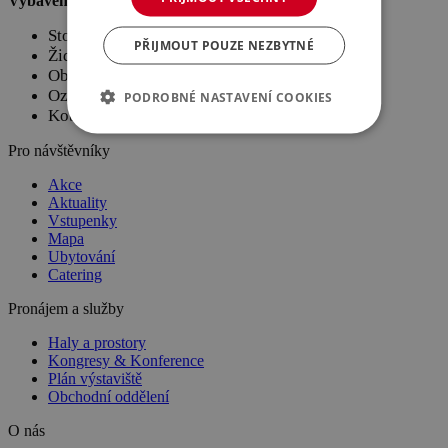
Vybavení:
Stoly
PŘIJMOUT POUZE NEZBYTNÉ
Židle
Obrazovka
Ozvučení
PODROBNÉ NASTAVENÍ COOKIES
Koberec
Pro návštěvníky
Akce
Aktuality
Vstupenky
Mapa
Ubytování
Catering
Pronájem a služby
Haly a prostory
Kongresy & Konference
Plán výstaviště
Obchodní oddělení
O nás