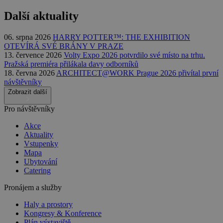
Další aktuality
06. srpna 2026
HARRY POTTER™: THE EXHIBITION
OTEVÍRÁ SVÉ BRÁNY V PRAZE
13. července 2026
Volty Expo 2026 potvrdilo své místo na trhu.
Pražská premiéra přilákala davy odborníků
18. června 2026
ARCHITECT@WORK Prague 2026 přivítal první
návštěvníky
Zobrazit další
Pro návštěvníky
Akce
Aktuality
Vstupenky
Mapa
Ubytování
Catering
Pronájem a služby
Haly a prostory
Kongresy & Konference
Plán výstaviště