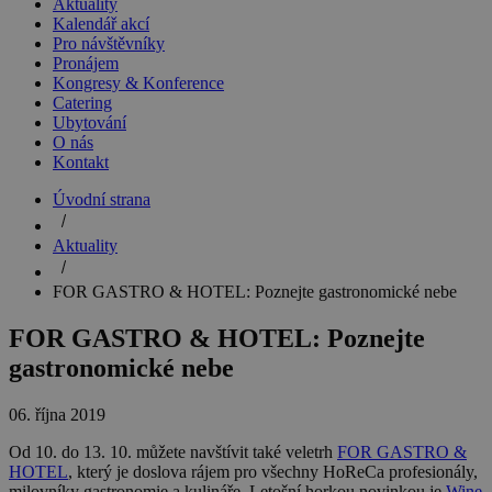
Aktuality
Kalendář akcí
Pro návštěvníky
Pronájem
Kongresy & Konference
Catering
Ubytování
O nás
Kontakt
Úvodní strana
Aktuality
FOR GASTRO & HOTEL: Poznejte gastronomické nebe
FOR GASTRO & HOTEL: Poznejte
gastronomické nebe
06. října 2019
Od 10. do 13. 10. můžete navštívit také veletrh
FOR GASTRO &
HOTEL
, který je doslova rájem pro všechny HoReCa profesionály,
milovníky gastronomie a kulináře. Letošní horkou novinkou je
Wine