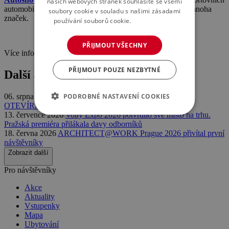
našich webových stránek souhlasíte se všemi
automobilů a supersportů, tak fanoušci sériových modelů mnoha
soubory cookie v souladu s našimi zásadami
značek.
používání souborů cookie.
Více informací
PŘIJMOUT VŠECHNY
Více informací najdete na
www.praguecarfestival.cz
.
PŘIJMOUT POUZE NEZBYTNÉ
Další aktuality
PODROBNÉ NASTAVENÍ COOKIES
06. srpna 2026
HARRY POTTER™: THE EXHIBITION
OTEVÍRÁ SVÉ BRÁNY V PRAZE
13. července 2026
Volty Expo 2026 potvrdilo své místo na trhu.
Pražská premiéra přilákala davy odborníků
18. června 2026
ARCHITECT@WORK Prague 2026 přivítal první
návštěvníky
Zobrazit další
Pro návštěvníky
Akce
Aktuality
Vstupenky
Mapa
Ubytování