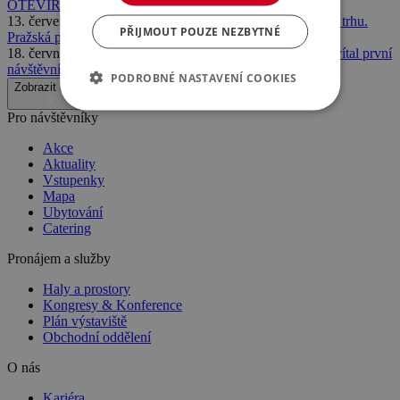
OTEVÍRÁ SVÉ BRÁNY V PRAZE
13. července 2026
Volty Expo 2026 potvrdilo své místo na trhu.
PŘIJMOUT POUZE NEZBYTNÉ
Pražská premiéra přilákala davy odborníků
18. června 2026
ARCHITECT@WORK Prague 2026 přivítal první
návštěvníky
PODROBNÉ NASTAVENÍ COOKIES
Zobrazit další
Pro návštěvníky
Akce
Aktuality
Vstupenky
Mapa
Ubytování
Catering
Pronájem a služby
Haly a prostory
Kongresy & Konference
Plán výstaviště
Obchodní oddělení
O nás
Kariéra