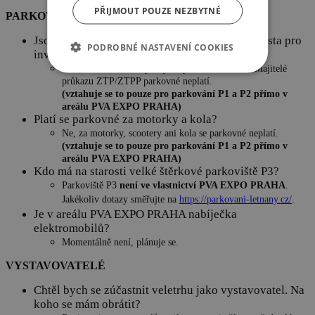
PŘIJMOUT POUZE NEZBYTNÉ
PARKOVÁNÍ
Jsou v areálu PVA EXPO PRAHA vyhrazená místa pro
PODROBNÉ NASTAVENÍ COOKIES
invalidy?
Ano, více informací poskytne parkovací služba. Majitelé
průkazu ZTP/ZTPP parkovné neplatí.
(vztahuje se to pouze pro parkování P1 a P2 přímo v
areálu PVA EXPO PRAHA)
Platí se parkovné za motorky a kola?
Ne, za motorky, scootery ani kola se parkovné neplatí.
(vztahuje se to pouze pro parkování P1 a P2 přímo v
areálu PVA EXPO PRAHA)
Kdo má na starosti velké štěrkové parkoviště P3?
Parkoviště P3
není ve vlastnictví PVA EXPO PRAHA
.
Jakékoliv dotazy směřujte na
https://parkovani-letnany.cz/
.
Je v areálu PVA EXPO PRAHA nabíječka
elektromobilů?
Momentálně není, plánuje se.
VYSTAVOVATELÉ
Chtěl bych se zúčastnit veletrhu jako vystavovatel. Na
koho se mám obrátit?