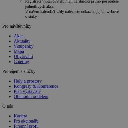
Registraci vystavovatelů mají na starosti přímo pořadatelé
jednotlivých akcí.
V našem kalendáři vždy naleznete odkaz na jejich webové
stránky.
Pro návštěvníky
Akce
Aktuality
Vstupenky
Mapa
Ubytování
Catering
Pronájem a služby
Haly a prostory
Kongresy & Konference
Plán výstaviště
Obchodní oddělení
O nás
Kariéra
Pro akcionáře
Firemní profil