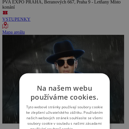
PVA EXPO PRAHA, Beranových 667, Praha 9 - Letňany
Místo
konání
VSTUPENKY
Mapa areálu
Na našem webu
používáme cookies.
Tyto webové stránky používají soubory cookie
ke zlepšení uživatelského zážitku. Používáním
našich webových stránek souhlasíte se všemi
soubory cookie v souladu s našimi zásadami
používání souborů cookie.
Více informací