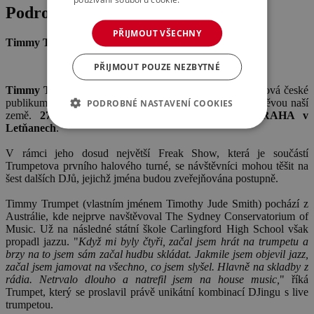
Podrobnosti o akci
PŘIJMOUT VŠECHNY
Timmy Trumpet a jeho Freak Show otřese Prahou!
PŘIJMOUT POUZE NEZBYTNÉ
Timmy Trumpet
- jeden z nejlepších DJů současnosti chová české
publikum ve velké oblibě, což dokazuje každoroční návštěvou naší
PODROBNÉ NASTAVENÍ COOKIES
země.
27. října 2022 vystoupí v PVA EXPO PRAHA v
Letňanech
.
V rámci jeho dosud největší Freak Show, která je součástí
Trumpetova prvního halového turné, se návštěvníci mohou těšit na
šest dalších DJů, jejichž jména budou zveřejňována postupně.
Timmy Trumpet (vlastním jménem Timothy Jude Smith) pochází z
Austrálie, kde nejprve navštěvoval The Sydney Conservatorium of
Music. Už na následné státní škole Carlingford High School však
propadl jazzu. "
Když mi byly čtyři, začal jsem hrát na trumpetu a
brzy na to jsem sám začal hudbu skládat. Jakmile jsem objevil jazz,
začal jsem jamovat na všechno, co jsem slyšel. Hlavně na skladby z
rádia. Netrvalo dlouho a natrefil jsem na house music,
" říká
Trumpet, který se proslavil právě unikátní kombinací DJingu s live
trumpetou.