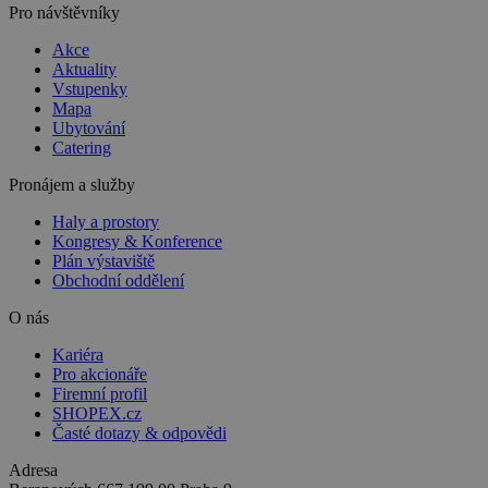
Pro návštěvníky
Akce
Aktuality
Vstupenky
Mapa
Ubytování
Catering
Pronájem a služby
Haly a prostory
Kongresy & Konference
Plán výstaviště
Obchodní oddělení
O nás
Kariéra
Pro akcionáře
Firemní profil
SHOPEX.cz
Časté dotazy & odpovědi
Adresa