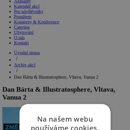
Aktuality
Kalendář akcí
Pro návštěvníky
Pronájem
Kongresy & Konference
Catering
Ubytování
O nás
Kontakt
Úvodní strana
Archiv akcí
Dan Bárta & Illustratosphere, Vltava, Vanua 2
Dan Bárta & Illustratosphere, Vltava,
Vanua 2
Na našem webu
používáme cookies.