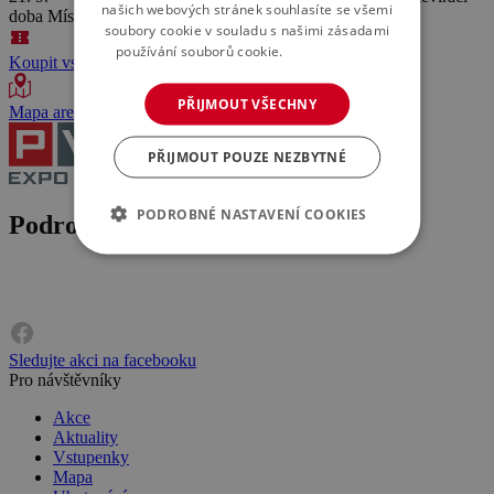
našich webových stránek souhlasíte se všemi
doba
Místo konání
soubory cookie v souladu s našimi zásadami
používání souborů cookie.
Více informací
Koupit vstupenku
PŘIJMOUT VŠECHNY
Mapa areálu
PŘIJMOUT POUZE NEZBYTNÉ
PODROBNÉ NASTAVENÍ COOKIES
Podrobnosti o akci
Sledujte akci na facebooku
Pro návštěvníky
Akce
Aktuality
Vstupenky
Mapa