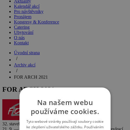
Aktuality
Kalendář akcí
Pro návštěvníky
Pronájem
Kongresy & Konference
Catering
Ubytování
O nás
Kontakt
Úvodní strana
Archiv akcí
FOR ARCH 2021
FOR ARCH 2021
Na našem webu
používáme cookies.
Tyto webové stránky používají soubory cookie
32. stavební veletrh
ke zlepšení uživatelského zážitku. Používáním
21. 9. — 25. 9. 2021
Datum konání
10:00:00 : 17:00:00
Otevírací