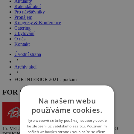
Aktuality
Kalendář akcí
Pro návštěvníky
Pronájem
Kongresy & Konference
Catering
Ubytování
O nás
Kontakt
Úvodní strana
Archiv akcí
FOR INTERIOR 2021 - podzim
FOR INTERIOR 2021 - podzim
Na našem webu
používáme cookies.
Tyto webové stránky používají soubory cookie
ke zlepšení uživatelského zážitku. Používáním
15. VELETRH NÁBYTKU, INTERIÉRŮ A BYTOVÉHO
našich webových stránek souhlasíte se všemi
DESIGNU