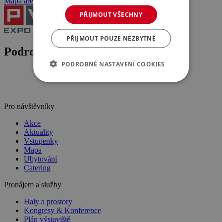
Mapa areálu
PŘIJMOUT VŠECHNY
PŘIJMOUT POUZE NEZBYTNÉ
Podrobnosti o akci
PODROBNÉ NASTAVENÍ COOKIES
Pro návštěvníky
Akce
Aktuality
Vstupenky
Mapa
Ubytování
Catering
Pronájem a služby
Haly a prostory
Kongresy & Konference
Plán výstaviště