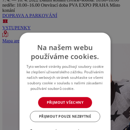
neděle: 10.00–16.00
Otevírací doba
PVA EXPO PRAHA
Místo
konání
DOPRAVA A PARKOVÁNÍ
VSTUPENKY
Mapa areálu
Na našem webu
používáme cookies.
Tyto webové stránky používají soubory cookie
ke zlepšení uživatelského zážitku. Používáním
našich webových stránek souhlasíte se všemi
soubory cookie v souladu s našimi zásadami
používání souborů cookie.
Více informací
PŘIJMOUT VŠECHNY
PŘIJMOUT POUZE NEZBYTNÉ