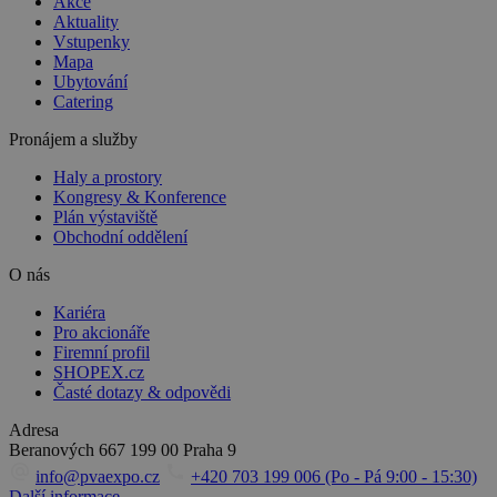
Akce
Aktuality
Vstupenky
Mapa
Ubytování
Catering
Pronájem a služby
Haly a prostory
Kongresy & Konference
Plán výstaviště
Obchodní oddělení
O nás
Kariéra
Pro akcionáře
Firemní profil
SHOPEX.cz
Časté dotazy & odpovědi
Adresa
Beranových 667
199 00 Praha 9
info@pvaexpo.cz
+420 703 199 006 (Po - Pá 9:00 - 15:30)
Další informace