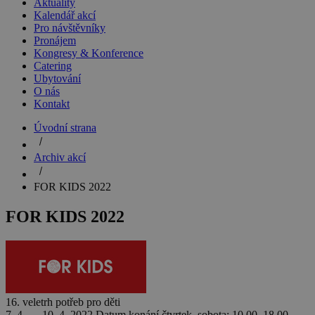
Aktuality
Kalendář akcí
Pro návštěvníky
Pronájem
Kongresy & Konference
Catering
Ubytování
O nás
Kontakt
Úvodní strana
Archiv akcí
FOR KIDS 2022
FOR KIDS 2022
16. veletrh potřeb pro děti
7. 4. — 10. 4. 2022
Datum konání
čtvrtek–sobota: 10.00–18.00