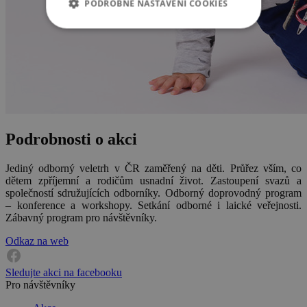
PODROBNÉ NASTAVENÍ COOKIES
Podrobnosti o akci
Jediný odborný veletrh v ČR zaměřený na děti. Průřez vším, co
dětem zpříjemní a rodičům usnadní život. Zastoupení svazů a
společností sdružujících odborníky. Odborný doprovodný program
– konference a workshopy. Setkání odborné i laické veřejnosti.
Zábavný program pro návštěvníky.
Odkaz na web
Sledujte akci na facebooku
Pro návštěvníky