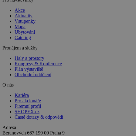
Akce
Aktuality
Vstupenky
Mapa
Ubytování
Catering
Pronájem a služby
Haly a prostory
Kongresy & Konference
Plán výstaviště
Obchodní oddělení
O nás
Kariéra
Pro akcionáře
Firemní profil
SHOPEX.cz
Časté dotazy & odpovědi
Adresa
Beranových 667
199 00 Praha 9