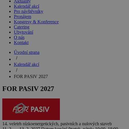
Aktuality
Kalendář akcí
Pro návštěvníky
Pronájem
Kongresy & Konference
Catering
Ubytování
O nás
Kontakt
Úvodní strana
Kalendář akcí
FOR PASIV 2027
FOR PASIV 2027
14. veletrh nízkoenergetických, pasivních a nulových staveb
11. 2. — 13. 2. 2027
Datum konání
čtvrtek, pátek: 10:00–18:00