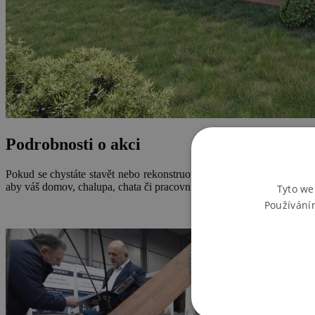
Podrobnosti o akci
Pokud se chystáte stavět nebo rekonstruovat, určitě si nenechte ují
aby váš domov, chalupa, chata či pracovní prostory spotřebovávaly
c
Tyto we
Používání