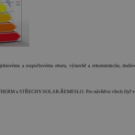
rojektovému a rozpočtovému oboru, výstavbě a rekonstrukcím, dodávc
R THERM a STŘECHY-SOLAR-ŘEMESLO. Pro návštěvu všech čtyř ve