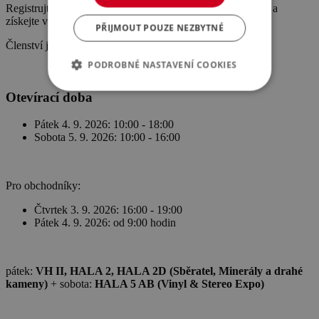
Registrujte se do Klanu sběratelů (
www.klansberatelu.cz
) a
získejte vstupenku jen za 1 Kč.
PŘIJMOUT POUZE NEZBYTNÉ
Členství je bezplatné a můžete ho kdykoliv zrušit.
PODROBNÉ NASTAVENÍ COOKIES
Otevírací doba
Pátek 4. 9. 2026: 10:00 - 18:00
Sobota 5. 9. 2026: 10:00 - 16:00
Pro obchodníky:
Čtvrtek 3. 9. 2026: 16:00 - 19:00
Pátek 4. 9. 2026: od 9:00 hodin
pátek:
VH II, HALA 2, HALA 2D (Sběratel, Minerály a drahé
kameny)
+ sobota:
HALA 5 AB (Vinyl & Stereo Expo)