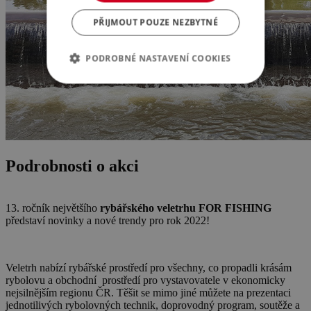
PŘIJMOUT POUZE NEZBYTNÉ
PODROBNÉ NASTAVENÍ COOKIES
Podrobnosti o akci
13. ročník největšího
rybářského veletrhu FOR FISHING
představí novinky a nové trendy pro rok 2022!
Veletrh nabízí rybářské prostředí pro všechny, co propadli krásám
rybolovu a obchodní prostředí pro vystavovatele v ekonomicky
nejsilnějším regionu ČR. Těšit se mimo jiné můžete na prezentaci
jednotilivých rybolovných technik, doprovodný program, soutěže a