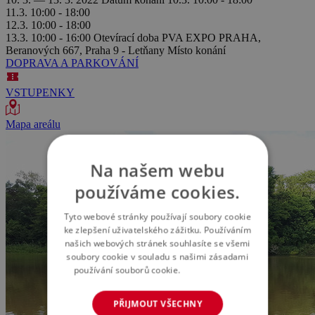
11.3. 10:00 - 18:00
12.3. 10:00 - 18:00
13.3. 10:00 - 16:00
Otevírací doba
PVA EXPO PRAHA,
Beranových 667, Praha 9 - Letňany
Místo konání
DOPRAVA A PARKOVÁNÍ
VSTUPENKY
Mapa areálu
Na našem webu
používáme cookies.
Tyto webové stránky používají soubory cookie
ke zlepšení uživatelského zážitku. Používáním
našich webových stránek souhlasíte se všemi
soubory cookie v souladu s našimi zásadami
používání souborů cookie.
Více informací
PŘIJMOUT VŠECHNY