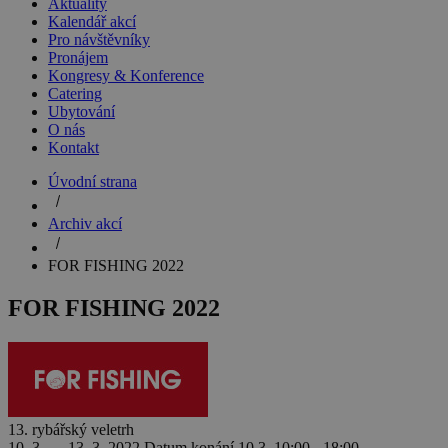
Aktuality
Kalendář akcí
Pro návštěvníky
Pronájem
Kongresy & Konference
Catering
Ubytování
O nás
Kontakt
Úvodní strana
Archiv akcí
FOR FISHING 2022
FOR FISHING 2022
13. rybářský veletrh
10. 3. — 13. 3. 2022
Datum konání
10.3. 10:00 - 18:00