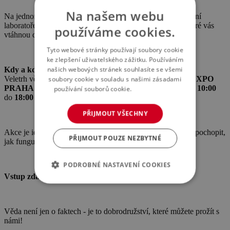
Na našem webu
Na jednom místě na vás čekají interaktivní exponáty, mobilní
laboratoře, praktické dílny a vizuálně atraktivní ukázky, které vás
používáme cookies.
vtáhnou do vědy jako nikdy předtím.
Tyto webové stránky používají soubory cookie
ke zlepšení uživatelského zážitku. Používáním
našich webových stránek souhlasíte se všemi
Kdy a kde se akce koná?
Veletrh vědy proběhne
4. - 6. června 2026
v areálu
PVA EXPO
soubory cookie v souladu s našimi zásadami
PRAHA
v pražských Letňanech. Otevřeno bude denně od
10:00
používání souborů cookie.
Více informací
do
18:00
a vstup je pro všechny návštěvníky zdarma.
PŘIJMOUT VŠECHNY
Akce je ideální pro celé rodiny, školy i všechny, kdo chtějí pochopit,
PŘIJMOUT POUZE NEZBYTNÉ
jak funguje svět kolem nás, a inspirovat se novými nápady.
PODROBNÉ NASTAVENÍ COOKIES
Vstup zdarma – těšíme se na vás!
Věda není jen o faktech - je to dobrodružství, které můžete prožít s
námi!