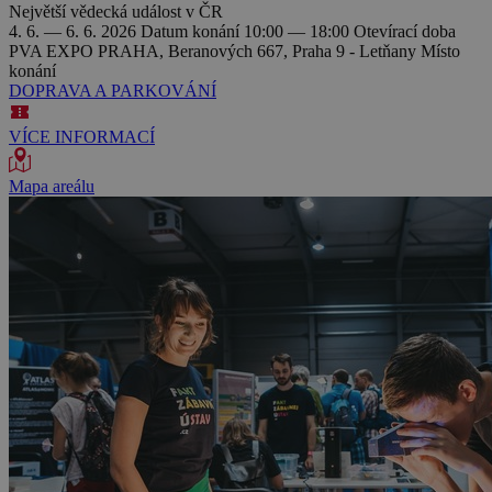
Největší vědecká událost v ČR
4. 6. — 6. 6. 2026
Datum konání
10:00 — 18:00
Otevírací doba
PVA EXPO PRAHA, Beranových 667, Praha 9 - Letňany
Místo
konání
DOPRAVA A PARKOVÁNÍ
VÍCE INFORMACÍ
Mapa areálu