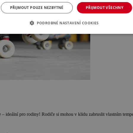
PŘIJMOUT POUZE NEZBYTNÉ
PŘIJMOUT VŠECHNY
PODROBNÉ NASTAVENÍ COOKIES
e – ideální pro rodiny! Rodiče si mohou v klidu zabruslit vlastním temp