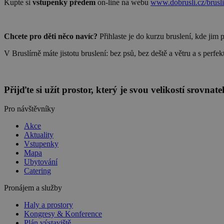
Kupte si
vstupenky předem
on-line na webu
www.dobrusli.cz/brusli
Chcete pro děti něco navíc?
Přihlaste je do kurzu bruslení, kde jim 
V Bruslírně máte jistotu bruslení: bez psů, bez deště a větru a s perf
Přijďte si užít prostor, který je svou velikostí srovn
Pro návštěvníky
Akce
Aktuality
Vstupenky
Mapa
Ubytování
Catering
Pronájem a služby
Haly a prostory
Kongresy & Konference
Plán výstaviště