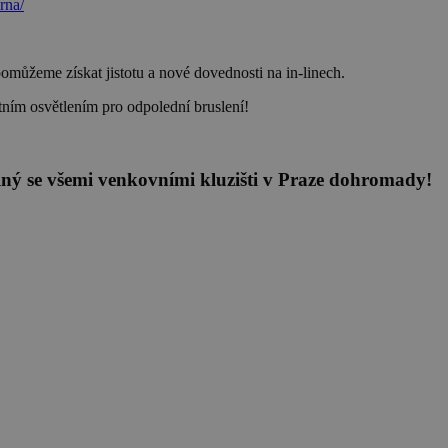
rna/
pomůžeme získat jistotu a nové dovednosti na in-linech.
ektním osvětlením pro odpolední bruslení!
atelný se všemi venkovními kluzišti v Praze dohromady!