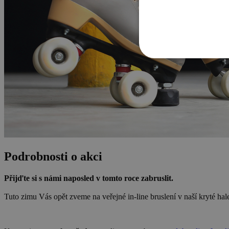
Podrobnosti o akci
Přijďte si s námi naposled v tomto roce zabruslit.
Tuto zimu Vás opět zveme na veřejné in-line bruslení v naší kryté hal