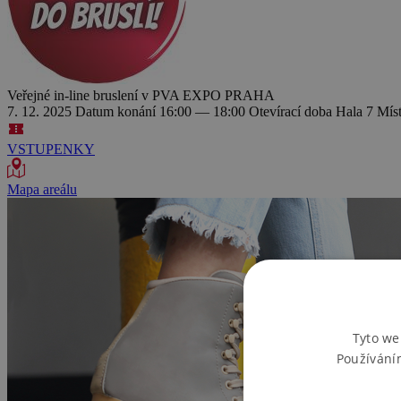
Veřejné in-line bruslení v PVA EXPO PRAHA
7. 12. 2025
Datum konání
16:00 — 18:00
Otevírací doba
Hala 7
Mís
VSTUPENKY
Mapa areálu
Tyto we
Používání