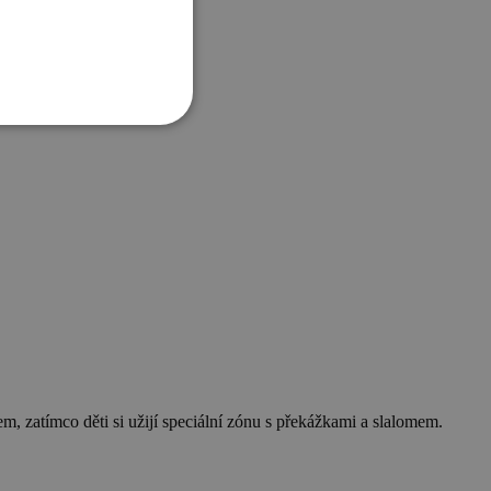
em, zatímco děti si užijí speciální zónu s překážkami a slalomem.