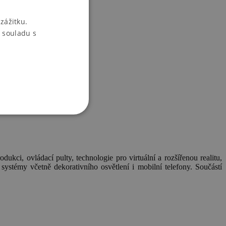
zážitku.
 souladu s
ukci, ovládací pulty, technologie pro virtuální a rozšířenou realitu,
 systémy včetně dekorativního osvětlení i mobilní telefony. Součástí