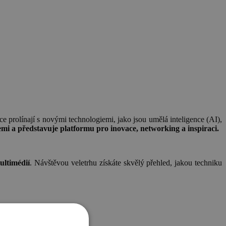
ce prolínají s novými technologiemi, jako jsou umělá inteligence (AI),
mi a představuje platformu pro inovace, networking a inspiraci.
ultimédií
. Návštěvou veletrhu získáte skvělý přehled, jakou techniku