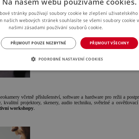
Na našem webu používáme cookies.
bové stránky používají soubory cookie ke zlepšení uživatelského 
m našich webových stránek souhlasíte se všemi soubory cookie v
našimi zásadami používání souborů cookie.
Více informací
PŘIJMOUT POUZE NEZBYTNÉ
PŘIJMOUT VŠECHNY
PODROBNÉ NASTAVENÍ COOKIES
okamery včetně příslušenství, software a hardware pro režii a postprod
kvalitní projektory, skenery, audio techniku, světelné a osvětlovací
ktivní workshopy
.