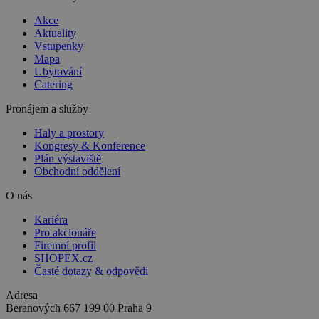
Akce
Aktuality
Vstupenky
Mapa
Ubytování
Catering
Pronájem a služby
Haly a prostory
Kongresy & Konference
Plán výstaviště
Obchodní oddělení
O nás
Kariéra
Pro akcionáře
Firemní profil
SHOPEX.cz
Časté dotazy & odpovědi
Adresa
Beranových 667
199 00 Praha 9