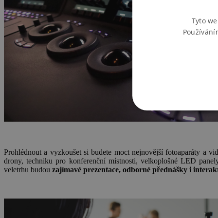
Tyto we
Používání
Prohlédnout a vyzkoušet si budete moct nejnovější fotoaparáty a vide
drony, techniku pro konferenční místnosti, velkoplošné LED panely, 
veletrhu budou
zajímavé prezentace, odborné přednášky i intera