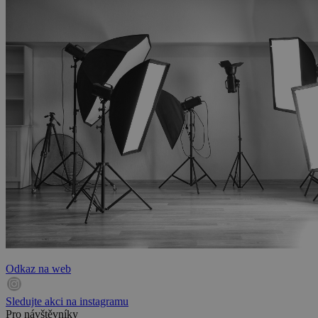
Odkaz na web
Sledujte akci na instagramu
Pro návštěvníky