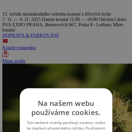
15. ročník mezinárodního veletrhu konopí a léčivých bylin
7. 11. — 9. 11. 2025
Datum konání
11:00 — 18:00
Otevírací doba
PVA EXPO PRAHA, Beranových 667, Praha 9 - Letňany
Místo
konání
DOPRAVA & PARKOVÁNÍ
Koupit vstupenku
Mapa areálu
Na našem webu
používáme cookies.
Tyto webové stránky používají soubory cookie
ke zlepšení uživatelského zážitku. Používáním