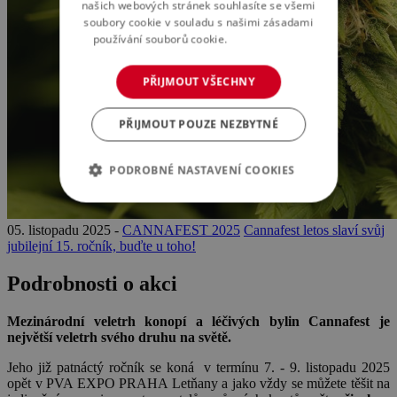
našich webových stránek souhlasíte se všemi
soubory cookie v souladu s našimi zásadami
používání souborů cookie.
Více informací
PŘIJMOUT VŠECHNY
PŘIJMOUT POUZE NEZBYTNÉ
PODROBNÉ NASTAVENÍ COOKIES
05. listopadu 2025 -
CANNAFEST 2025
Cannafest letos slaví svůj
jubilejní 15. ročník, buďte u toho!
Podrobnosti o akci
Mezinárodní veletrh konopí a léčivých bylin Cannafest je
největší veletrh svého druhu na světě.
Jeho již patnáctý ročník se koná v termínu 7. - 9. listopadu 2025
opět v PVA EXPO PRAHA Letňany a jako vždy se můžete těšit na