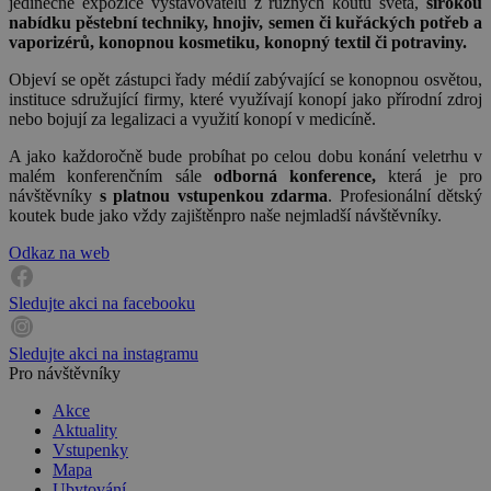
jedinečné expozice vystavovatelů z různých koutů světa,
širokou
nabídku pěstební techniky, hnojiv, semen či kuřáckých potřeb a
vaporizérů, konopnou kosmetiku, konopný textil či potraviny.
Objeví se opět zástupci řady médií zabývající se konopnou osvětou,
instituce sdružující firmy, které využívají konopí jako přírodní zdroj
nebo bojují za legalizaci a využití konopí v medicíně.
A jako každoročně bude probíhat po celou dobu konání veletrhu v
malém konferenčním sále
odborná konference,
která je pro
návštěvníky
s platnou vstupenkou zdarma
. Profesionální dětský
koutek bude jako vždy zajištěnpro naše nejmladší návštěvníky.
Odkaz na web
Sledujte akci na facebooku
Sledujte akci na instagramu
Pro návštěvníky
Akce
Aktuality
Vstupenky
Mapa
Ubytování