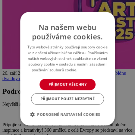
Na našem webu
používáme cookies.
Tyto webové stránky používají soubory cookie
ke zlepšení uživatelského zážitku. Používáním
našich webových stránek souhlasíte se všemi
soubory cookie v souladu s našimi zásadami
používání souborů cookie.
Více informací
26. září 2025 -
Open ART Fest 2025
OPEN ART FEST nabídne
dva dny plné umění
PŘIJMOUT VŠECHNY
Podrobnosti o akci
PŘIJMOUT POUZE NEZBYTNÉ
Největší setkání výtvarníků ve Střední Evropě!
PODROBNÉ NASTAVENÍ COOKIES
Připojte se k nám na tomto jedinečném uměleckém setkání plném
inspirace a kreativity! 360 umělců z celé Evropy se představí na více