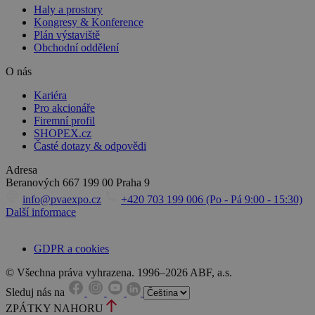
Haly a prostory
Kongresy & Konference
Plán výstaviště
Obchodní oddělení
O nás
Kariéra
Pro akcionáře
Firemní profil
SHOPEX.cz
Časté dotazy & odpovědi
Adresa
Beranových 667
199 00 Praha 9
info@pvaexpo.cz
+420 703 199 006 (Po - Pá 9:00 - 15:30)
Další informace
GDPR a cookies
© Všechna práva vyhrazena. 1996–2026 ABF, a.s.
Sleduj nás na
ZPÁTKY NAHORU