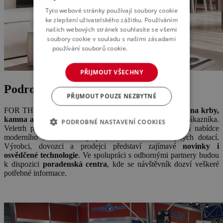
Tyto webové stránky používají soubory cookie
ke zlepšení uživatelského zážitku. Používáním
našich webových stránek souhlasíte se všemi
soubory cookie v souladu s našimi zásadami
používání souborů cookie.
Více informací
PŘIJMOUT VŠECHNY
Podrobnosti o akci
PŘIJMOUT POUZE NEZBYTNÉ
FOR THERM je tradičně
největší akce specializující se na krby,
kamna a kotle
, která se zaměřuje hlavně na koncového zákazníka.
PODROBNÉ NASTAVENÍ COOKIES
Veletrh pomůže návštěvníkům zorientovat se v aktuální nabídce
moderního efektivního vytápění i v nabídce dostupných dotací.
Výrobci, dovozci a prodejci představí zajímavé
novinky i
osvědčené technologie
. Ve spolupráci s odbornými partnery budou
k dispozici
poradenská centra
, kde se návštěvník dozví veškeré
potřebné informace.