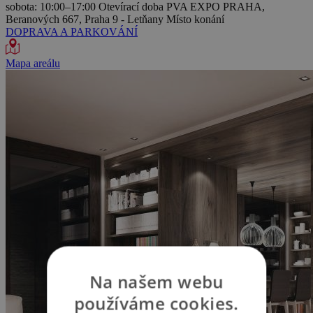
sobota: 10:00–17:00
Otevírací doba
PVA EXPO PRAHA,
Beranových 667, Praha 9 - Letňany
Místo konání
DOPRAVA A PARKOVÁNÍ
Mapa areálu
Na našem webu
používáme cookies.