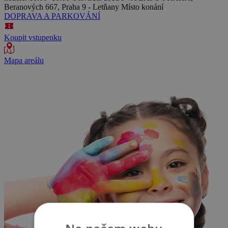
Beranových 667, Praha 9 - Letňany
Místo konání
DOPRAVA A PARKOVÁNÍ
Koupit vstupenku
Mapa areálu