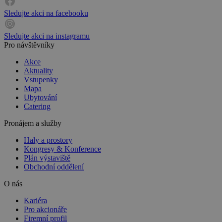
Sledujte akci na facebooku
Sledujte akci na instagramu
Pro návštěvníky
Akce
Aktuality
Vstupenky
Mapa
Ubytování
Catering
Pronájem a služby
Haly a prostory
Kongresy & Konference
Plán výstaviště
Obchodní oddělení
O nás
Kariéra
Pro akcionáře
Firemní profil