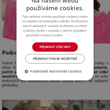
Na našem webu
používáme cookies.
Tyto webové stránky používají soubory cookie
ke zlepšení uživatelského zážitku. Používáním
našich webových stránek souhlasíte se všemi
soubory cookie v souladu s našimi zásadami
používání souborů cookie.
Více informací
PŘIJMOUT VŠECHNY
Podrobnosti o akci
PŘIJMOUT POUZE NEZBYTNÉ
Veletrh FOR KIDS se zaměřuje na budoucí maminky a rodiny s
dětmi. Návštěvníky zaujme
široký výběr kočárků a autosedaček,
PODROBNÉ NASTAVENÍ COOKIES
potřeb pro budoucí maminky a jejich miminka a také velké
množství hraček a zábavy
. Těšit se můžete na novinky ze světa
deskových her, edukativních hraček, zdravé stravy i na zajímavé
přednášky.