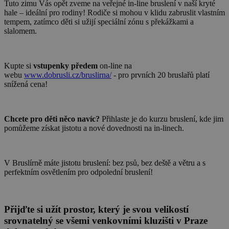
Tuto zimu Vás opět zveme na veřejné in-line bruslení v naší kryté
hale – ideální pro rodiny! Rodiče si mohou v klidu zabruslit vlastním
tempem, zatímco děti si užijí speciální zónu s překážkami a
slalomem.
Kupte si
vstupenky předem
on-line na
webu
www.dobrusli.cz/bruslirna/
- pro prvních 20 bruslařů platí
snížená cena!
Chcete pro děti něco navíc?
Přihlaste je do kurzu bruslení, kde jim
pomůžeme získat jistotu a nové dovednosti na in-linech.
V Bruslírně máte jistotu bruslení: bez psů, bez deště a větru a s
perfektním osvětlením pro odpolední bruslení!
Přijďte si užít prostor, který je svou velikostí
srovnatelný se všemi venkovními kluzišti v Praze