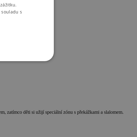
zážitku.
 souladu s
em, zatímco děti si užijí speciální zónu s překážkami a slalomem.