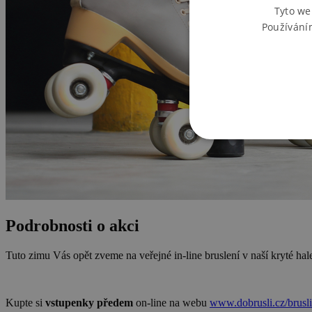
Tyto we
Používání
Podrobnosti o akci
Tuto zimu Vás opět zveme na veřejné in-line bruslení v naší kryté hal
Kupte si
vstupenky předem
on-line na webu
www.dobrusli.cz/brusli