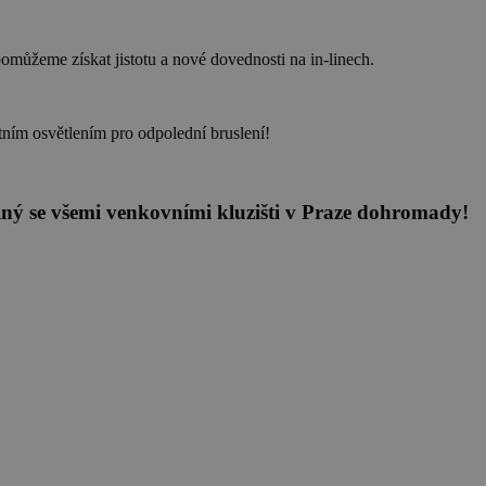
pomůžeme získat jistotu a nové dovednosti na in-linech.
ektním osvětlením pro odpolední bruslení!
atelný se všemi venkovními kluzišti v Praze dohromady!