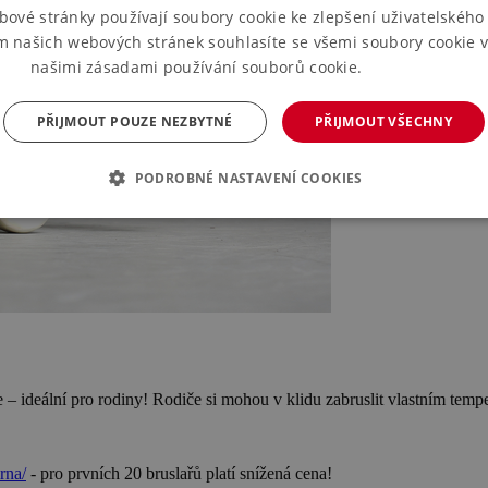
bové stránky používají soubory cookie ke zlepšení uživatelského 
m našich webových stránek souhlasíte se všemi soubory cookie v
našimi zásadami používání souborů cookie.
Více informací
PŘIJMOUT POUZE NEZBYTNÉ
PŘIJMOUT VŠECHNY
PODROBNÉ NASTAVENÍ COOKIES
e – ideální pro rodiny! Rodiče si mohou v klidu zabruslit vlastním temp
rna/
- pro prvních 20 bruslařů platí snížená cena!