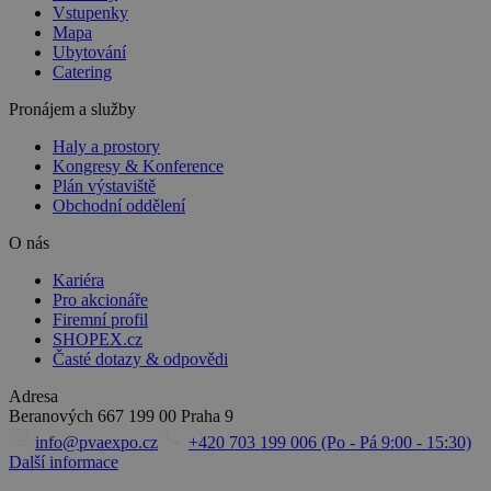
Vstupenky
Mapa
Ubytování
Catering
Pronájem a služby
Haly a prostory
Kongresy & Konference
Plán výstaviště
Obchodní oddělení
O nás
Kariéra
Pro akcionáře
Firemní profil
SHOPEX.cz
Časté dotazy & odpovědi
Adresa
Beranových 667
199 00 Praha 9
info@pvaexpo.cz
+420 703 199 006 (Po - Pá 9:00 - 15:30)
Další informace