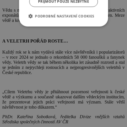
PŘIJMOUT POUZE NEZBYTNÉ
Vědu s námi zažijete na vlastní kůži prostřednictvím interaktivních
exponátů, modelů, mobilních laboratoří a praktických dílen. Meze
PODROBNÉ NASTAVENÍ COOKIES
vědě a kreativitě neklademe. Děláme z toho vědu!
A VELETRH POŘÁD ROSTE
…
Každý rok se k nám vydává stále více návštěvníků i popularizátorů
– v roce 2024 se jednalo o rekordních 58 000 fanoušků a fanynek
vědy. Veletrh vědy se tak během několika let zásadně rozrostl a stal
se jedním z nejrychleji rostoucích a nejprogresivnějších veletrhů v
České republice.
„Cílem Veletrhu vědy je přitáhnout pozornost veřejnosti k české
vědě a výzkumu a současně ukazovat dalším vědeckým institucím,
že prezentovat jejich práci veřejnosti má význam. Stále větší
návštěvnost je toho důkazem.“
PhDr. Kateřina Sobotková, ředitelka Divize vnějších vztahů
Střediska společných činností AV ČR