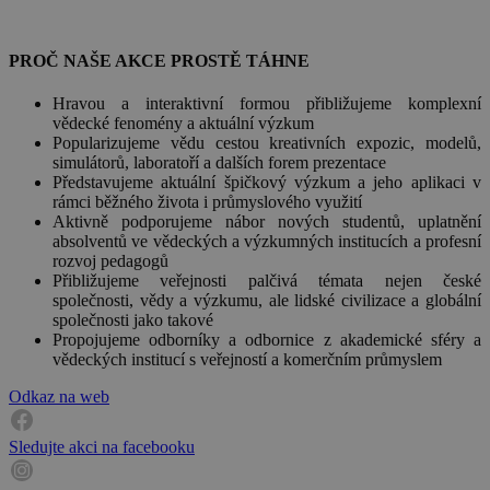
PROČ NAŠE AKCE PROSTĚ TÁHNE
Hravou a interaktivní formou přibližujeme komplexní
vědecké fenomény a aktuální výzkum
Popularizujeme vědu cestou kreativních expozic, modelů,
simulátorů, laboratoří a dalších forem prezentace
Představujeme aktuální špičkový výzkum a jeho aplikaci v
rámci běžného života i průmyslového využití
Aktivně podporujeme nábor nových studentů, uplatnění
absolventů ve vědeckých a výzkumných institucích a profesní
rozvoj pedagogů
Přibližujeme veřejnosti palčivá témata nejen české
společnosti, vědy a výzkumu, ale lidské civilizace a globální
společnosti jako takové
Propojujeme odborníky a odbornice z akademické sféry a
vědeckých institucí s veřejností a komerčním průmyslem
Odkaz na web
Sledujte akci na facebooku