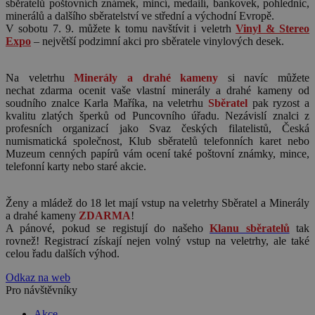
sběratelů poštovních známek, mincí, medailí, bankovek, pohlednic,
minerálů a dalšího sběratelství ve střední a východní Evropě.
V sobotu 7. 9. můžete k tomu navštívit i veletrh
Vinyl & Stereo
Expo
– největší podzimní akci pro sběratele vinylových desek.
Na veletrhu
Minerály a drahé kameny
si navíc můžete
nechat zdarma ocenit vaše vlastní minerály a drahé kameny od
soudního znalce Karla Maříka, na veletrhu
Sběratel
pak ryzost a
kvalitu zlatých šperků od Puncovního úřadu. Nezávislí znalci z
profesních organizací jako Svaz českých filatelistů, Česká
numismatická společnost, Klub sběratelů telefonních karet nebo
Muzeum cenných papírů vám ocení také poštovní známky, mince,
telefonní karty nebo staré akcie.
Ženy a mládež do 18 let mají vstup na veletrhy Sběratel a Minerály
a drahé kameny
ZDARMA
!
A pánové, pokud se registují do našeho
Klanu sběratelů
tak
rovnež! Registrací získají nejen volný vstup na veletrhy, ale také
celou řadu dalších výhod.
Odkaz na web
Pro návštěvníky
Akce