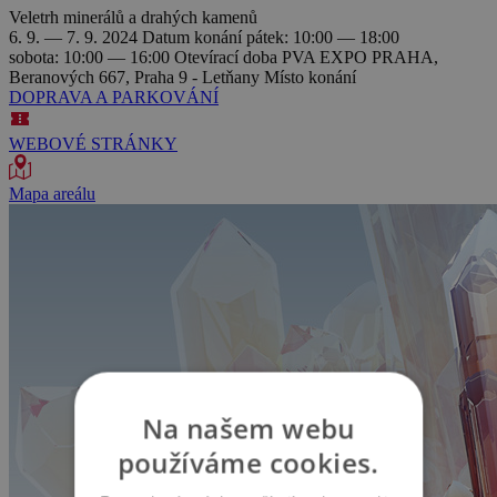
Veletrh minerálů a drahých kamenů
6. 9. — 7. 9. 2024
Datum konání
pátek: 10:00 — 18:00
sobota: 10:00 — 16:00
Otevírací doba
PVA EXPO PRAHA,
Beranových 667, Praha 9 - Letňany
Místo konání
DOPRAVA A PARKOVÁNÍ
WEBOVÉ STRÁNKY
Mapa areálu
Na našem webu
používáme cookies.