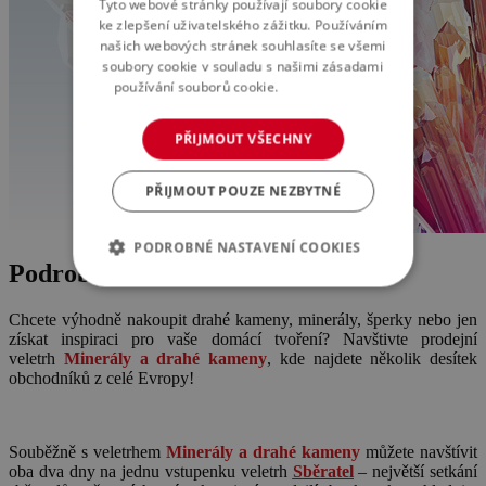
Tyto webové stránky používají soubory cookie
ke zlepšení uživatelského zážitku. Používáním
našich webových stránek souhlasíte se všemi
soubory cookie v souladu s našimi zásadami
používání souborů cookie.
Více informací
PŘIJMOUT VŠECHNY
PŘIJMOUT POUZE NEZBYTNÉ
PODROBNÉ NASTAVENÍ COOKIES
Podrobnosti o akci
Chcete výhodně nakoupit drahé kameny, minerály, šperky nebo jen
získat inspiraci pro vaše domácí tvoření? Navštivte prodejní
veletrh
Minerály a drahé kameny
, kde najdete několik desítek
obchodníků z celé Evropy!
Souběžně s veletrhem
Minerály a drahé kameny
můžete navštívit
oba dva dny na jednu vstupenku veletrh
Sběratel
– největší setkání