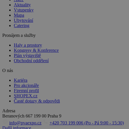
Aktuality
Vstupenky
Mapa
Ubytování
Catering
Pronájem a služby
Haly a prostory
Kongresy & Konference
Plán výstaviště
Obchodní oddělení
O nás
Kariéra
Pro akcionáře
Firemní profil
SHOPEX.cz
Časté dotazy & odpovědi
Adresa
Beranových 667
199 00 Praha 9
info@pvaexpo.cz
+420 703 199 006 (Po - Pá 9:00 - 15:30)
Další informace