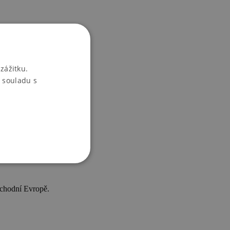
zážitku.
 souladu s
východní Evropě.