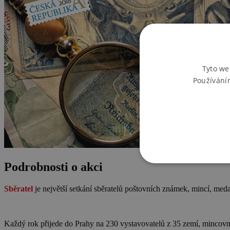
Tyto we
Používání
Podrobnosti o akci
Sběratel
je největší setkání sběratelů poštovních známek, mincí, meda
Každý rok přijede do Prahy na 230 vystavovatelů z 35 zemí, mincovny