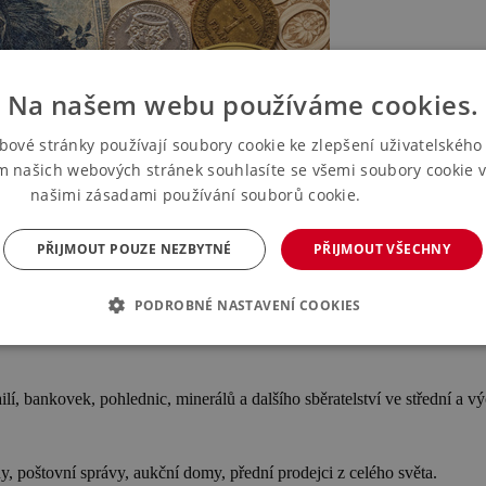
Na našem webu používáme cookies.
bové stránky používají soubory cookie ke zlepšení uživatelského 
m našich webových stránek souhlasíte se všemi soubory cookie v
našimi zásadami používání souborů cookie.
Více informací
PŘIJMOUT POUZE NEZBYTNÉ
PŘIJMOUT VŠECHNY
PODROBNÉ NASTAVENÍ COOKIES
ilí, bankovek, pohlednic, minerálů a dalšího sběratelství ve střední a 
, poštovní správy, aukční domy, přední prodejci z celého světa.