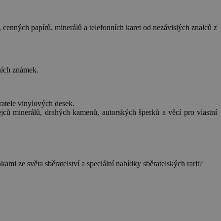
 cenných papírů, minerálů a telefonních karet od nezávislých znalců z
ních známek.
ratele vinylových desek.
ejců minerálů, drahých kamenů, autorských šperků a věcí pro vlastní
mi ze světa sběratelství a speciální nabídky sběratelských rarit?