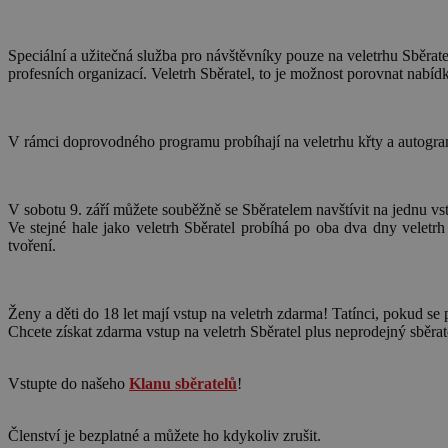
Speciální a užitečná služba pro návštěvníky pouze na veletrhu Sběrat
profesních organizací. Veletrh Sběratel, to je možnost porovnat nabíd
V rámci doprovodného programu probíhají na veletrhu křty a autogra
V sobotu 9. září můžete souběžně se Sběratelem navštívit na jednu v
Ve stejné hale jako veletrh Sběratel probíhá po oba dva dny veletr
tvoření.
Ženy a děti do 18 let mají vstup na veletrh zdarma! Tatínci, pokud s
Chcete získat zdarma vstup na veletrh Sběratel plus neprodejný sběrat
Vstupte do našeho
Klanu sběratelů
!
Členství je bezplatné a můžete ho kdykoliv zrušit.