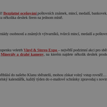
el!
Bezplatné oceňování
poštovních známek, mincí, medailí, bankovek,
ku několika desítek firem na jednom místě.
miády osobností a známých výtvarníků, tvůrců mincí, medailí a poštov
stupenku veletrh
Vinyl & Stereo Expo
– největší podzimní akci pro sbě
h
Minerály a drahé kameny
, na kterém najdete několik desítek prod
e přihlásí do našeho Klanu sběratelů, mohou získat volný vstup rovněž…
elský kalendářík, každý týden do e-mailové schránky zpravodaj s novinka