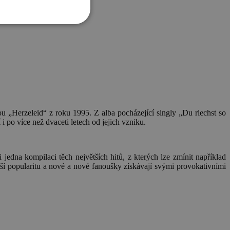
ou „Herzeleid“ z roku 1995. Z alba pocházející singly „Du riechst so
 po více než dvaceti letech od jejich vzniku.
 jedna kompilaci těch největších hitů, z kterých lze zmínit například
ší popularitu a nové a nové fanoušky získávají svými provokativními