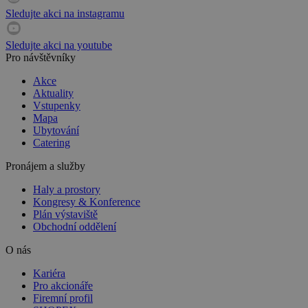
Sledujte akci na instagramu
Sledujte akci na youtube
Pro návštěvníky
Akce
Aktuality
Vstupenky
Mapa
Ubytování
Catering
Pronájem a služby
Haly a prostory
Kongresy & Konference
Plán výstaviště
Obchodní oddělení
O nás
Kariéra
Pro akcionáře
Firemní profil