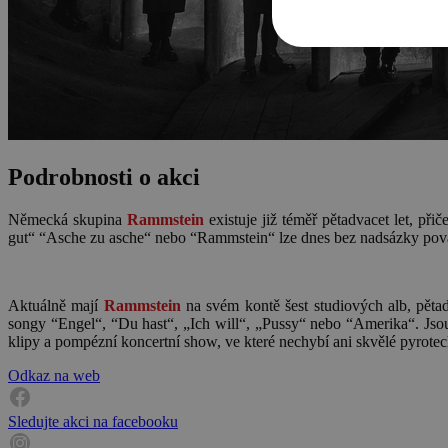
Podrobnosti o akci
Německá skupina
Rammstein
existuje již téměř pětadvacet let, př
gut“ “Asche zu asche“ nebo “Rammstein“ lze dnes bez nadsázky považova
Aktuálně mají
Rammstein
na svém kontě šest studiových alb, pětadv
songy “Engel“, “Du hast“, „Ich will“, „Pussy“ nebo “Amerika“. Jsou
klipy a pompézní koncertní show, ve které nechybí ani skvělé pyrotec
Odkaz na web
Sledujte akci na facebooku