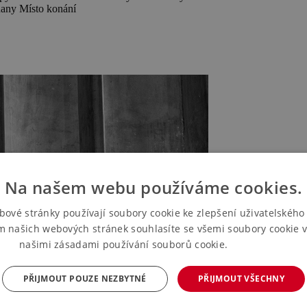
ňany
Místo konání
Na našem webu používáme cookies.
bové stránky používají soubory cookie ke zlepšení uživatelského 
m našich webových stránek souhlasíte se všemi soubory cookie v
našimi zásadami používání souborů cookie.
Více informací
PŘIJMOUT POUZE NEZBYTNÉ
PŘIJMOUT VŠECHNY