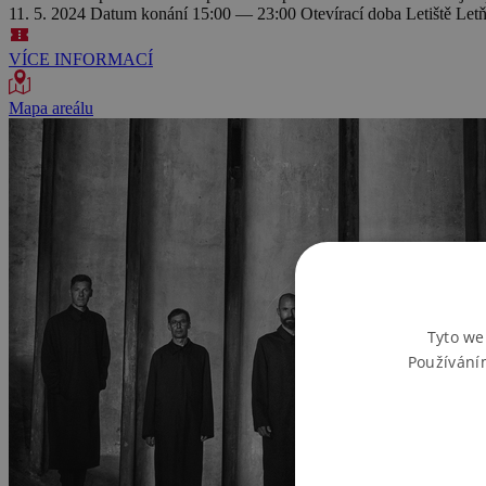
11. 5. 2024
Datum konání
15:00 — 23:00
Otevírací doba
Letiště Let
VÍCE INFORMACÍ
Mapa areálu
Tyto we
Používání