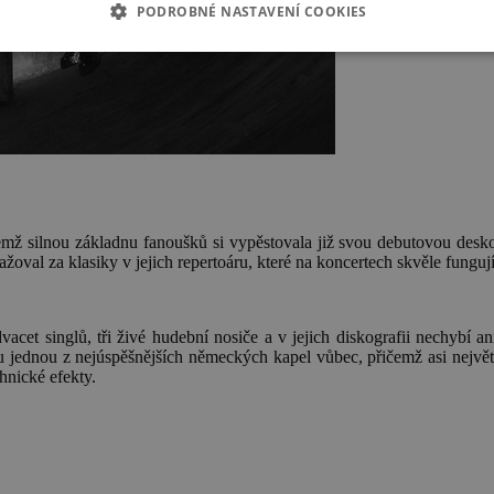
PODROBNÉ NASTAVENÍ COOKIES
ičemž silnou základnu fanoušků si vypěstovala již svou debutovou desk
l za klasiky v jejich repertoáru, které na koncertech skvěle fungují i
acet singlů, tři živé hudební nosiče a v jejich diskografii nechybí ani
 jednou z nejúspěšnějších německých kapel vůbec, přičemž asi největ
hnické efekty.