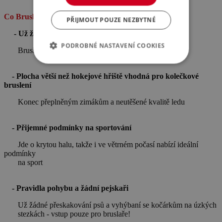
Co Bruslírna nabízí?
PŘIJMOUT POUZE NEZBYTNÉ
- Už žádné odkládání inline bruslí na zimu
PODROBNÉ NASTAVENÍ COOKIES
Bruslit konečně můžete klidně celý rok!
- Plocha větší než hokejové hřiště vhodná pro kolečkové
bruslení
Konec přeplněným zimákům a neutěšené kvalitě ledu
- Přijemné podmínky na sportování
Jde o krytou halu, takže i ve větrném počasí nabízí ideální
podmínky
na sport
- Pravidla pohybu a žádní pejskaři
Už žádné přeskakování psů a vyhýbaní se kočárkům na úzkých
stezkách - vstup pouze pro bruslaře!