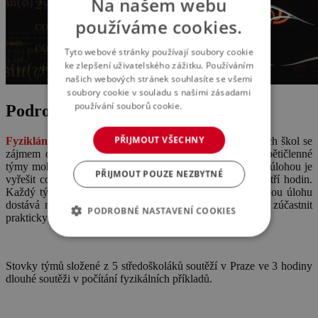
Na našem webu
používáme cookies.
Tyto webové stránky používají soubory cookie
ke zlepšení uživatelského zážitku. Používáním
našich webových stránek souhlasíte se všemi
soubory cookie v souladu s našimi zásadami
používání souborů cookie.
Více informací
Podrobnosti o akci
PŘIJMOUT VŠECHNY
Fyziklání
je týmová fyzikální soutěž pro studenty středních škol se
zájmem o fyziku a řešení zajímavých úloh. Maximálně pětičlenné
týmy mohou být složeny ze studentů až dvou škol. Jejich úlohou je
PŘIJMOUT POUZE NEZBYTNÉ
vyřešit co nejvíce z připravených úloh v časovém limitu tří hodin.
Každý tým začíná se stejnými sedmi úlohami, za vyřešenou úlohu
dostává nový, často obtížnější příklad. Soutěže se může zúčastnit
PODROBNÉ NASTAVENÍ COOKIES
prakticky každý středoškolák nebo zvídavý základoškolák.
Stovky týmů složené z 5 středoškoláků soutěží v Praze ve 3 hodiny
dlouhé soutěži v počítání fyzikálních příkladů.