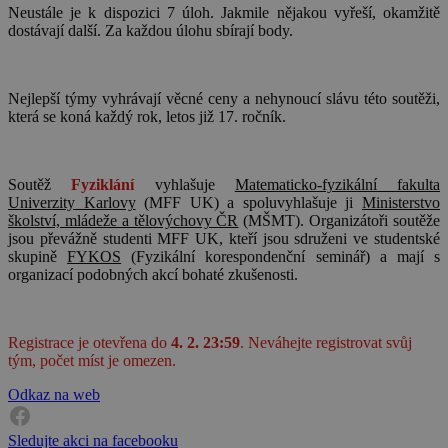
Neustále je k dispozici 7 úloh. Jakmile nějakou vyřeší, okamžitě
dostávají další. Za každou úlohu sbírají body.
Nejlepší týmy vyhrávají věcné ceny a nehynoucí slávu této soutěži,
která se koná každý rok, letos již 17. ročník.
Soutěž
Fyziklání
vyhlašuje
Matematicko-fyzikální fakulta
Univerzity Karlovy
(MFF UK) a spoluvyhlašuje ji
Ministerstvo
školství, mládeže a tělovýchovy ČR
(MŠMT). Organizátoři soutěže
jsou převážně studenti MFF UK, kteří jsou sdruženi ve studentské
skupin
ě
FYKOS
(Fyzikální korespondenční seminář) a mají s
organizací podobných akcí bohaté zkušenosti.
Registrace je otevřena do
4. 2. 23:59
. Neváhejte registrovat svůj
tým, počet míst je omezen.
Odkaz na web
Sledujte akci na facebooku