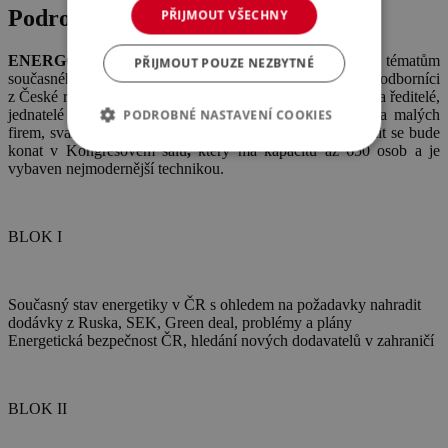
Podrobnosti o akci
PŘIJMOUT VŠECHNY
ENERGO SUMMIT
se věnuje nejzásadnějším tématům
PŘIJMOUT POUZE NEZBYTNÉ
současného světa energií, o kterých budou hovořit přední odborníci
z České republiky i zahraničí. V publiku zasednou zejména ředitelé,
jednatelé a členové představenstev největších, středních a malých
PODROBNÉ NASTAVENÍ COOKIES
firem, svazů a dalších subjektů z oboru energetiky. Summit se bude
konat v Kongresovém sálu
,
který má kapacitu až 650 osob a je
vybaven nejmodernější technikou.
BLOK I
Současný stav energetiky v ČR s ohledem na požadavky nahradit
dodávky z Ruska, SEK, Green deal, problémy a plány
Energetická bezpečnost ČR, hledání nových dodavatelů v zahraničí
BLOK II