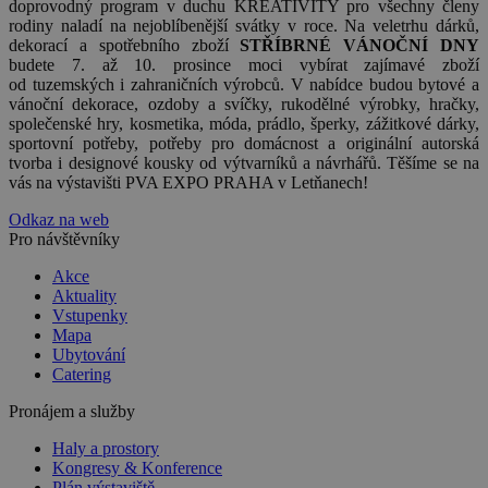
doprovodný program v duchu KREATIVITY pro všechny členy
rodiny naladí na nejoblíbenější svátky v roce. Na veletrhu dárků,
dekorací a spotřebního zboží
STŘÍBRNÉ VÁNOČNÍ DNY
budete 7. až 10. prosince moci vybírat zajímavé zboží
od tuzemských i zahraničních výrobců. V nabídce budou bytové a
vánoční dekorace, ozdoby a svíčky, rukodělné výrobky, hračky,
společenské hry, kosmetika, móda, prádlo, šperky, zážitkové dárky,
sportovní potřeby, potřeby pro domácnost a originální autorská
tvorba i designové kousky od výtvarníků a návrhářů. Těšíme se na
vás na výstavišti PVA EXPO PRAHA v Letňanech!
Odkaz na web
Pro návštěvníky
Akce
Aktuality
Vstupenky
Mapa
Ubytování
Catering
Pronájem a služby
Haly a prostory
Kongresy & Konference
Plán výstaviště