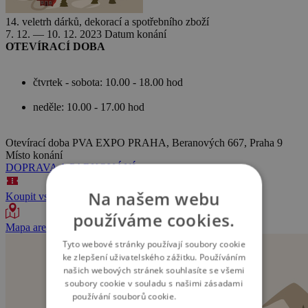
14. veletrh dárků, dekorací a spotřebního zboží
7. 12. — 10. 12. 2023
Datum konání
OTEVÍRACÍ DOBA
čtvrtek - sobota: 10.00 - 18.00 hod
neděle: 10.00 - 17.00 hod
Otevírací doba
PVA EXPO PRAHA, Beranových 667, Praha 9
Místo konání
DOPRAVA A PARKOVÁNÍ
Na našem webu
Koupit vstupenku
používáme cookies.
Mapa areálu
Tyto webové stránky používají soubory cookie
ke zlepšení uživatelského zážitku. Používáním
našich webových stránek souhlasíte se všemi
soubory cookie v souladu s našimi zásadami
používání souborů cookie.
Více informací