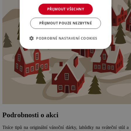
PŘIJMOUT VŠECHNY
PŘIJMOUT POUZE NEZBYTNÉ
PODROBNÉ NASTAVENÍ COOKIES
Podrobnosti o akci
Tisíce tipů na originální vánoční dárky, lahůdky na sváteční stůl a