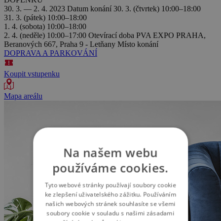
30. 3. — 2. 4. 2023
Datum konání
30. 3. (čtvrtek) 10:00–18:00
31. 3. (pátek) 10:00–18:00
1. 4. (sobota) 10:00–18:00
2. 4. (neděle) 10:00–17:00
Otevírací doba
PVA EXPO PRAHA,
Beranových 667, Praha 9 - Letňany
Místo konání
DOPRAVA A PARKOVÁNÍ
Koupit vstupenku
Mapa areálu
Na našem webu
používáme cookies.
Tyto webové stránky používají soubory cookie
ke zlepšení uživatelského zážitku. Používáním
našich webových stránek souhlasíte se všemi
soubory cookie v souladu s našimi zásadami