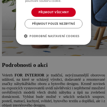
používání souborů cookie.
Více informací
PŘIJMOUT VŠECHNY
PŘIJMOUT POUZE NEZBYTNÉ
PODROBNÉ NASTAVENÍ COOKIES
Podrobnosti o akci
Veletrh
FOR INTERIOR
je tradiční, nejvýznamnější oborovou
událostí, na které se scházejí výrobci, dodavatelé a renomované
značky nábytkářského oboru a bytového designu. Kromě novinek
na expozicích vystavovatelů uvidí návštěvníci i nepřeberné množství
osvědčených modelů všech druhů nábytku a tipů na zvelebení
domácnosti. Vybírat bude možné v sekcích sedacích souprav,
postelí, matrací, kuchyní, svítidel, bytového textilu a doplňků, ale i z
oblasti interiérového designu.