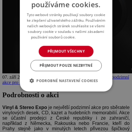
používáme cookies.
Tyto webové stránky používají soubory cookie
ke zlepšení uživatelského zážitku. Používáním
našich webových stránek souhlasíte se všemi
soubory cookie v souladu s našimi zásadami
používání souborů cookie.
Více informací
PŘIJMOUT VŠECHNY
PŘIJMOUT POUZE NEZBYTNÉ
07. září 2022 -
VINYL & STEREO EXPO 2022
Největší podzimní
PODROBNÉ NASTAVENÍ COOKIES
akce pro sběratele vinylových desek je tu!
Podrobnosti o akci
Vinyl & Stereo Expo
je největší podzimní akce pro sběratele
vinylových desek, CD, kazet a hudebních memorabilií. Akce
se účastní prodejci z České republiky i ze zahraničí,
například z Německa, Rakouska nebo Francie, kteří do
Prahy stejně jako v minulých letech přivezou špičkový