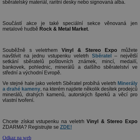
sběratelský materiál, raritní desky nebo signovaná alba.
Součástí akce je také speciální sekce věnovaná jen
metalové hudbě
Rock & Metal Market
.
Souběžně s veletrhem
Vinyl & Stereo Expo
můžete
navštívit na jednu vstupenku veletrh
Sběratel
– největší
setkání sběratelů poštovních známek, mincí, medailí,
bankovek, pohlednic, minerálů a dalšího sběratelství ve
střední a východní Evropě.
Ve stejné hale jako veletrh Sběratel probíhá veletrh
Minerály
a drahé kameny
, na kterém najdete několik desítek prodejců
minerálů, drahých kamenů, autorských šperků a věcí pro
vlastní tvoření.
Chcete získat vstupenku na veletrh
Vinyl & Stereo Expo
ZDARMA? Registrujte se
ZDE!
Odkaz na web