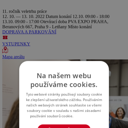
11. ročník veletrhu práce
12. 10. — 13. 10. 2022
Datum konání
12.10. 09:00 - 18:00
13.10. 09:00 - 17:00
Otevírací doba
PVA EXPO PRAHA,
Beranových 667, Praha 9 - Letňany
Místo konání
DOPRAVA A PARKOVÁNÍ
VSTUPENKY
Mapa areálu
Na našem webu
používáme cookies.
Tyto webové stránky používají soubory cookie
ke zlepšení uživatelského zážitku. Používáním
našich webových stránek souhlasíte se všemi
soubory cookie v souladu s našimi zásadami
používání souborů cookie.
Více informací