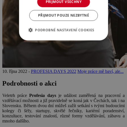
PŘIJMOUT VŠECHNY
PŘIJMOUT POUZE NEZBYTNÉ
PODROBNÉ NASTAVENÍ COOKIES
10. října 2022 -
PROFESIA DAYS 2022
Moje práce mě baví, ale...
Podrobnosti o akci
Veletrh práce
Profesia days
je událost
zaměřená na pracovní a
vzdělávací možnosti a již pravidelně se koná jak v Čechách, tak i na
Slovensku. Během dvou dní můžeš zažít setkání s tvými budoucími
kolegy či šéfy, startupy, skvělé řečníky, kariérní poradenství,
konzultace, testování znalostí, různé formy vzdělávání, zábavu a
mnoho dalšího.